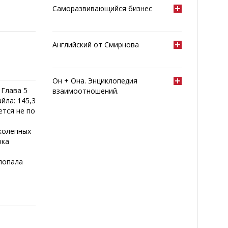
Саморазвивающийся бизнес
Английский от Смирнова
Он + Она. Энциклопедия
 Глава 5
взаимоотношений.
йла: 145,3
ется не по
б
иколепных
рка
 попала