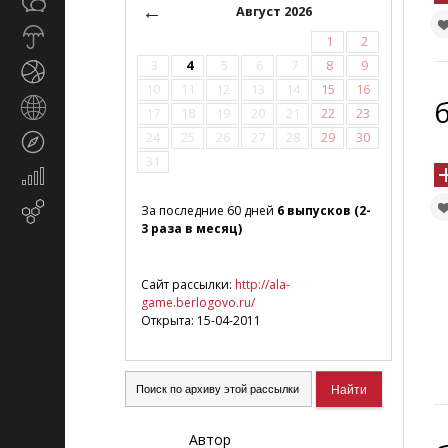
Общество
СМИ
←
Август 2026
Прогноз
1
2
погоды
3
4
5
6
7
8
9
Спорт
10
11
12
13
14
15
16
б
Страны
17
18
19
20
21
22
23
и
24
25
26
27
28
29
30
Туризм
регионы
31
Экономика
и
Email-
За последние 60 дней
6 выпусков (2-
финансы
3 раза в месяц)
маркетинг
Сайт рассылки:
http://ala-
game.berlogovo.ru/
Открыта: 15-04-2011
Автор