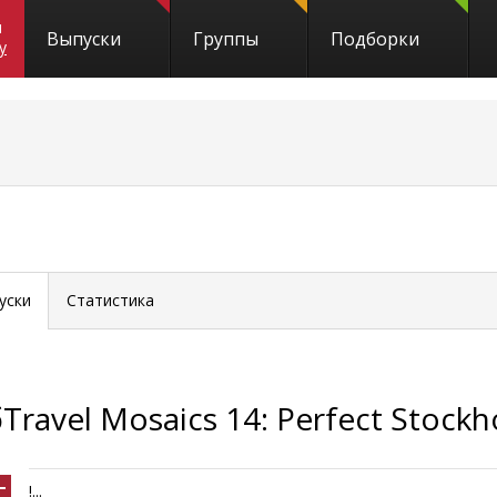
и
Выпуски
Группы
Подборки
y
уски
Статистика
Travel Mosaics 14: Perfect Stock
!...