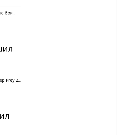
е бои...
шил
 Prey 2...
дил