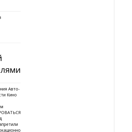
в
й
елями
ния Авто-
сти Кино
е
ем
ИРОВАТЬСЯ
д
запретили
вокационно