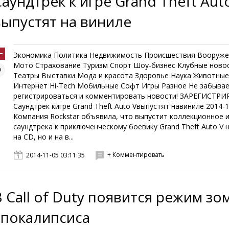
Саундтрек к игре Grand Theft Aut
выпустят на виниле
Экономика Политика Недвижимость Происшествия Вооруже
Мото Страхование Туризм Спорт Шоу-бизнес Клубные ново
Театры Выставки Мода и красота Здоровье Наука Животны
Интернет Hi-Tech Мобильные Софт Игры Разное Не забыва
регистрироваться и комментировать новости! ЗАРЕГИСТР
Саундтрек кигре Grand Theft Auto Vвыпустят навиниле 2014-1
Компания Rockstar объявила, что выпустит коллекционное 
саундтрека к приключенческому боевику Grand Theft Auto V 
на CD, но и на в...
+ Комментировать
2014-11-05 03:11:35
В Call of Duty появится режим зо
апокалипсиса