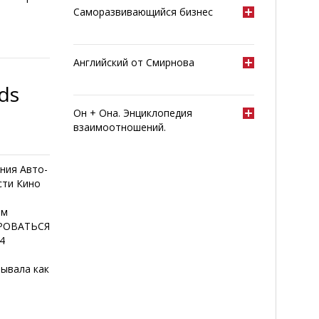
Саморазвивающийся бизнес
Английский от Смирнова
ds
Он + Она. Энциклопедия
взаимоотношений.
ния Авто-
сти Кино
е
ем
ИРОВАТЬСЯ
4
ывала как