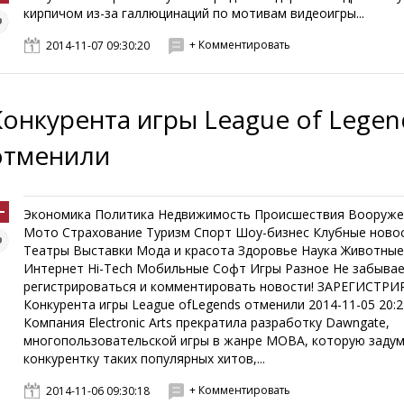
кирпичом из-за галлюцинаций по мотивам видеоигры...
+ Комментировать
2014-11-07 09:30:20
Конкурента игры League of Legen
отменили
Экономика Политика Недвижимость Происшествия Вооруже
Мото Страхование Туризм Спорт Шоу-бизнес Клубные ново
Театры Выставки Мода и красота Здоровье Наука Животны
Интернет Hi-Tech Мобильные Софт Игры Разное Не забыва
регистрироваться и комментировать новости! ЗАРЕГИСТР
Конкурента игры League ofLegends отменили 2014-11-05 20:2
Компания Electronic Arts прекратила разработку Dawngate,
многопользовательской игры в жанре MOBA, которую задум
конкурентку таких популярных хитов,...
+ Комментировать
2014-11-06 09:30:18