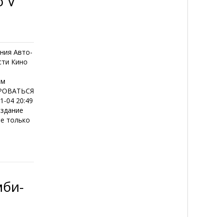
o V
ния Авто-
сти Кино
е
ем
ИРОВАТЬСЯ
1-04 20:49
издание
не только
мби-