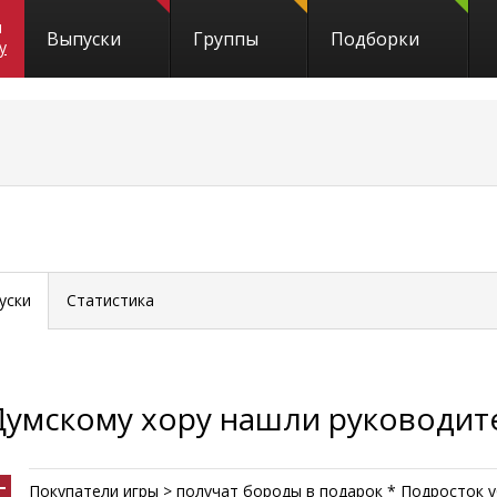
и
Выпуски
Группы
Подборки
y
уски
Статистика
Думскому хору нашли руководит
Покупатели игры > получат бороды в подарок * Подросток 