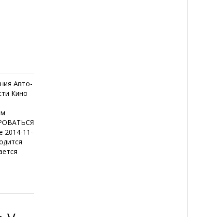
ния Авто-
сти Кино
е
ем
ИРОВАТЬСЯ
 2014-11-
ходится
ается