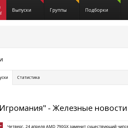
и
Выпуски
Группы
Подборки
y
и
уски
Статистика
"Игромания" - Железные новости
Четверг, 24 апреля AMD 790GX заменит существующий чипсе