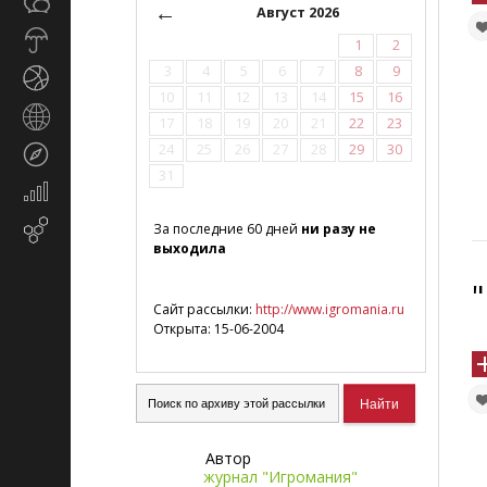
Общество
СМИ
←
Август 2026
Прогноз
1
2
погоды
3
4
5
6
7
8
9
Спорт
10
11
12
13
14
15
16
Страны
17
18
19
20
21
22
23
и
24
25
26
27
28
29
30
Туризм
регионы
31
Экономика
и
Email-
За последние 60 дней
ни разу не
финансы
выходила
маркетинг
Сайт рассылки:
http://www.igromania.ru
Открыта: 15-06-2004
Автор
журнал "Игромания"