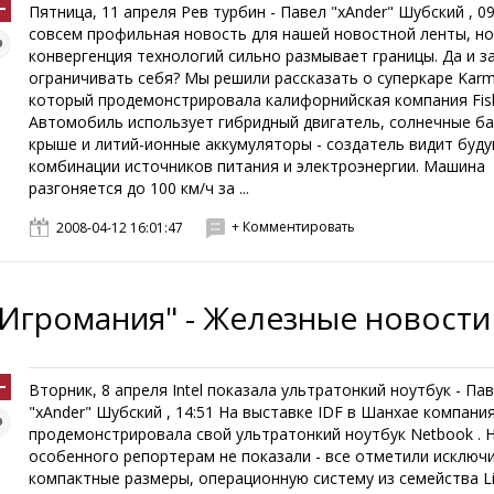
Пятница, 11 апреля Рев турбин - Павел "xAnder" Шубский , 09
совсем профильная новость для нашей новостной ленты, н
конвергенция технологий сильно размывает границы. Да и з
ограничивать себя? Мы решили рассказать о суперкаре Karm
который продемонстрировала калифорнийская компания Fisk
Автомобиль использует гибридный двигатель, солнечные ба
крыше и литий-ионные аккумуляторы - создатель видит буд
комбинации источников питания и электроэнергии. Машина
разгоняется до 100 км/ч за ...
+ Комментировать
2008-04-12 16:01:47
"Игромания" - Железные новости
Вторник, 8 апреля Intel показала ультратонкий ноутбук - Па
"xAnder" Шубский , 14:51 На выставке IDF в Шанхае компания 
продемонстрировала свой ультратонкий ноутбук Netbook . 
особенного репортерам не показали - все отметили исключ
компактные размеры, операционную систему из семейства Li