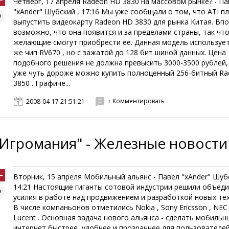
Четверг, 17 апреля Radeon HD 3830 на массовом рынке? - Па
"xAnder" Шубский , 17:16 Мы уже сообщали о том, что ATI п
выпустить видеокарту Radeon HD 3830 для рынка Китая. Вп
возможно, что она появится и за пределами страны, так что
желающие смогут приобрести ее. Данная модель использует
же чип RV670 , но с зажатой до 128 бит шиной данных. Цена
подобного решения не должна превысить 3000-3500 рублей, 
уже чуть дороже можно купить полноценный 256-битный R
3850 . Графиче...
+ Комментировать
2008-04-17 21:51:21
"Игромания" - Железные новости
Вторник, 15 апреля Мобильный альянс - Павел "xAnder" Шубс
14:21 Настоящие гиганты сотовой индустрии решили объед
усилия в работе над продвижением и разработкой новых те
В числе компаньонов отметились Nokia , Sony Ericsson , NEC и
Lucent . Основная задача нового альянса - сделать мобильн
интернет быстрее, удобнее и прозрачнее для пользователей