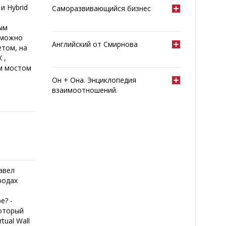
и Hybrid
Саморазвивающийся бизнес
ым
 можно
Английский от Смирнова
етом, на
 ,
м мостом
Он + Она. Энциклопедия
взаимоотношений.
авел
родах
и
е? -
который
tual Wall