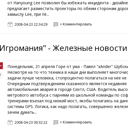
от Hanyoung Lee позволил бы избежать инцидента - дизайн
предлагает разместить проекторы по обеим сторонам дорог
замыслу Lee, при пе...
+ Комментировать
2008-04-23 22:34:29
"Игромания" - Железные новости
Понедельник, 21 апреля Горе от ума - Павел "xAnder" Шубски
Несмотря на то что техника в наши дни выполняет многочи
задачи лучше человека, стопроцентно полагаться на нее не 
Очередным подтверждением сказанного является недавняя
автомобильная авария в городе Сиэтл, США. Водитель высок
метрового автобуса с парнями из школьной команды по со
тренерами въехал под низкий мост, якобы полагаясь на дан
системы GPS. Логика, как надо полагать, совершенно железн
зачем думать...
+ Комментировать
2008-04-23 00:32:22