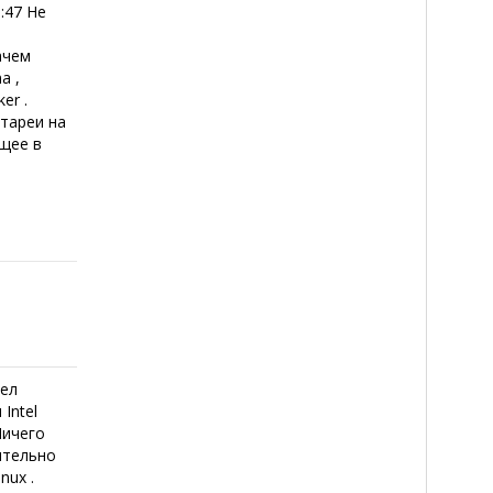
:47 Не
о
ачем
a ,
er .
тареи на
ущее в
вел
Intel
Ничего
ительно
nux .