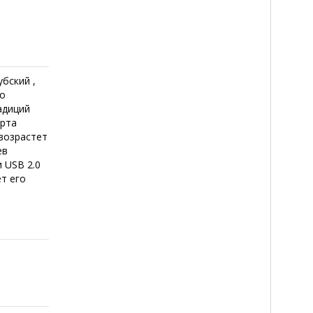
убский ,
по
адиций
арта
 возрастет
ев
 USB 2.0
т его