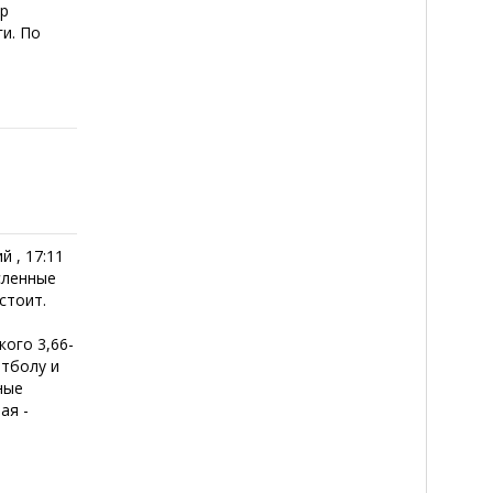
ер
и. По
й , 17:11
сленные
стоит.
ого 3,66-
фтболу и
ные
ая -