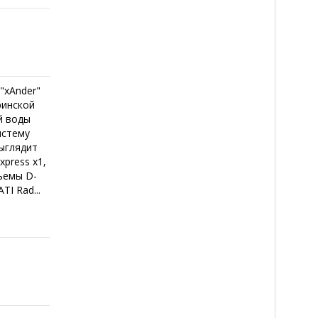
"xAnder"
ринской
й воды
истему
ыглядит
xpress x1,
ъемы D-
I Rad...