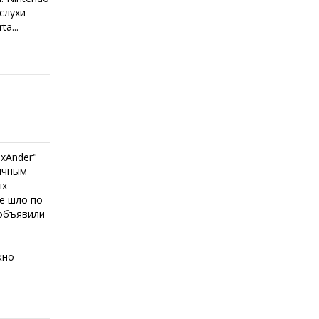
 слухи
a...
"xAnder"
личным
ых
се шло по
 объявили
жно