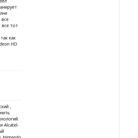
вел
ланирует
олне
 все
 все тот
так как
adeon HD
кий ,
инить
хнологий.
 Alcatel-
ый
. Nintendo