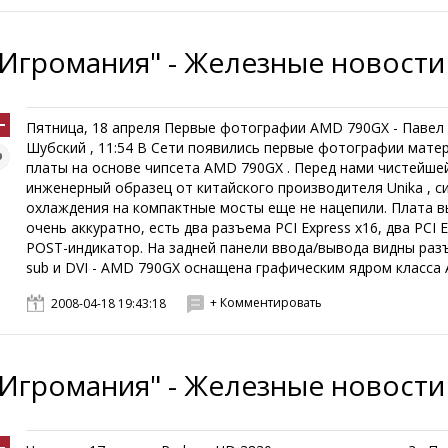
"Игромания" - Железные новости
Пятница, 18 апреля Первые фотографии AMD 790GX - Павел 
Шубский , 11:54 В Сети появились первые фотографии мате
платы на основе чипсета AMD 790GX . Перед нами чистейше
инженерный образец от китайского производителя Unika , с
охлаждения на компактные мосты еще не нацепили. Плата в
очень аккуратно, есть два разъема PCI Express x16, два PCI E
POST-индикатор. На задней панели ввода/вывода видны раз
sub и DVI - AMD 790GX оснащена графическим ядром класса AT
+ Комментировать
2008-04-18 19:43:18
"Игромания" - Железные новости