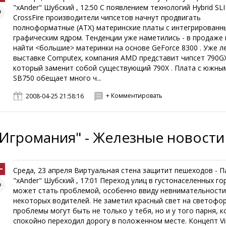
"xAnder" Шубский , 12:50 С появлением технологий Hybrid SLI 
CrossFire производители чипсетов начнут продвигать
полноформатные (АТХ) материнские платы с интегрированн
графическим ядром. Тенденции уже наметились - в продаже
найти <большие> материнки на основе GeForce 8300 . Уже л
выставке Computex, компания AMD представит чипсет 790GX
который заменит собой существующий 790X . Плата с южны
SB750 обещает много ч...
+ Комментировать
2008-04-25 21:58:16
"Игромания" - Железные новости
Среда, 23 апреля Виртуальная стена защитит пешеходов - П
"xAnder" Шубский , 17:01 Переход улиц в густонаселенных го
может стать проблемой, особенно ввиду невнимательност
некоторых водителей. Не заметил красный свет на светофор
проблемы могут быть не только у тебя, но и у того парня, 
спокойно переходил дорогу в положенном месте. Концепт Vir