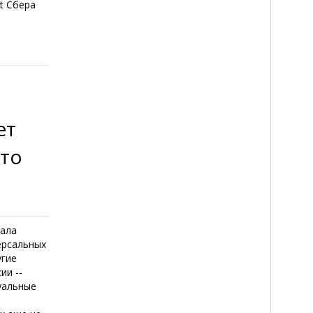
t Сбера
ет
 то
вала
ерсальных
угие
ии --
туальные