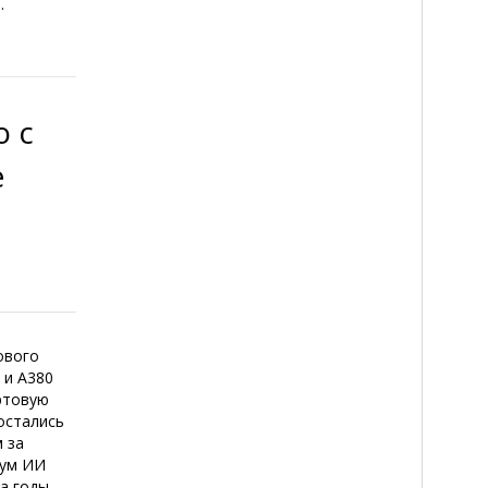
.
ю с
е
ового
 и A380
артовую
остались
м за
Бум ИИ
а годы