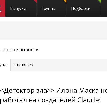
и
Выпуски
Группы
Подборки
y
ютерные новости
уски
Статистика
<<Детектор зла>> Илона Маска н
сработал на создателей Claude: