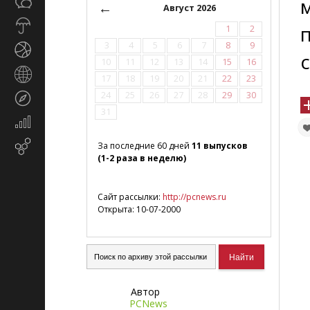
Общество
СМИ
←
Август 2026
Прогноз
1
2
погоды
3
4
5
6
7
8
9
Спорт
10
11
12
13
14
15
16
Страны
17
18
19
20
21
22
23
и
24
25
26
27
28
29
30
Туризм
регионы
31
Экономика
и
Email-
За последние 60 дней
11 выпусков
финансы
(1-2 раза в неделю)
маркетинг
Сайт рассылки:
http://pcnews.ru
Открыта: 10-07-2000
Автор
PCNews