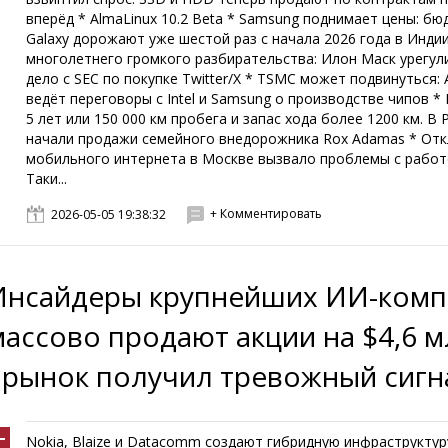
вперёд * AlmaLinux 10.2 Beta * Samsung поднимает цены: б
Galaxy дорожают уже шестой раз с начала 2026 года в Инди
многолетнего громкого разбирательства: Илон Маск урегул
дело с SEC по покупке Twitter/X * TSMC может подвинуться: 
ведёт переговоры с Intel и Samsung о производстве чипов *
5 лет или 150 000 км пробега и запас хода более 1200 км. В 
начали продажи семейного внедорожника Rox Adamas * От
мобильного интернета в Москве вызвало проблемы с работ
Таки...
+ Комментировать
2026-05-05 19:38:32
Инсайдеры крупнейших ИИ-комп
массово продают акции на $4,6 м
- рынок получил тревожный сигн
Nokia, Blaize и Datacomm создают гибридную инфраструктур