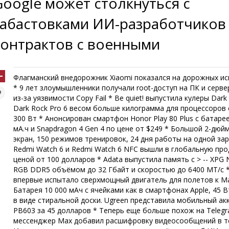
Google может столкнуться с
забастовками ИИ-разработчиков 
контрактов с военными
Флагманский внедорожник Xiaomi показался на дорожных и
* 9 лет злоумышленники получали root-доступ на ПК и сервер
из-за уязвимости Copy Fail * Be quiet! выпустила кулеры Dark
Dark Rock Pro 6 весом больше килограмма для процессоров 
300 Вт * Анонсирован смартфон Honor Play 80 Plus с батаре
мА.ч и Snapdragon 4 Gen 4 по цене от $249 * Большой 2-дю
экран, 150 режимов тренировок, 24 дня работы на одной зар
Redmi Watch 6 и Redmi Watch 6 NFC вышли в глобальную про
ценой от 100 долларов * Adata выпустила память с > -- XPG
RGB DDR5 объёмом до 32 Гбайт и скоростью до 6400 МТ/с 
впервые испытало сверхмощный двигатель для полетов к М
Батарея 10 000 мАч с ячейками как в смартфонах Apple, 45 В
в виде стиральной доски. Ugreen представила мобильный ак
PB603 за 45 долларов * Теперь еще больше похож на Telegr
мессенджер Max добавил расшифровку видеосообщений в т