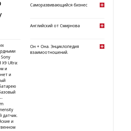
о
Саморазвивающийся бизнес
у
Английский от Смирнова
их
Он + Она. Энциклопедия
кордными
взаимоотношений.
 Sony
X9 Ultra:
ом и
нет и
ный
 батарею
 базовый
--
am
ensity
й датчик.
йские и
твенном