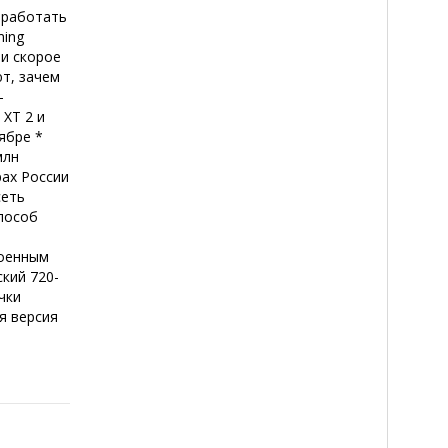
 работать
ming
ли скорое
т, зачем
-
 XT 2 и
ябре *
млн
рах России
сеть
пособ
военным
кий 720-
чки
я версия