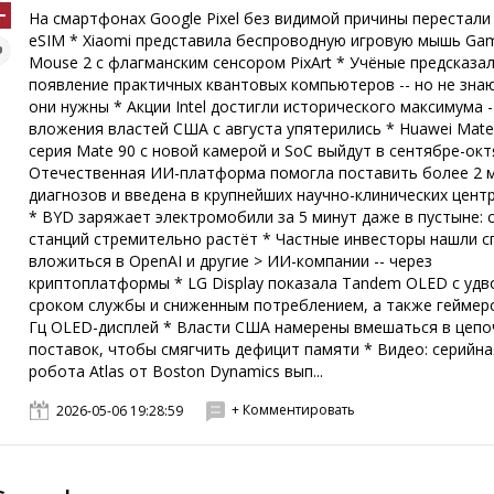
На смартфонах Google Pixel без видимой причины перестали
eSIM * Xiaomi представила беспроводную игровую мышь Ga
Mouse 2 с флагманским сенсором PixArt * Учёные предсказа
появление практичных квантовых компьютеров -- но не знаю
они нужны * Акции Intel достигли исторического максимума -
вложения властей США с августа упятерились * Huawei Mate
серия Mate 90 с новой камерой и SoC выйдут в сентябре-окт
Отечественная ИИ-платформа помогла поставить более 2 
диагнозов и введена в крупнейших научно-клинических цент
* BYD заряжает электромобили за 5 минут даже в пустыне: 
станций стремительно растёт * Частные инвесторы нашли с
вложиться в OpenAI и другие > ИИ-компании -- через
криптоплатформы * LG Display показала Tandem OLED с уд
сроком службы и сниженным потреблением, а также геймерс
Гц OLED-дисплей * Власти США намерены вмешаться в цепо
поставок, чтобы смягчить дефицит памяти * Видео: серийна
робота Atlas от Boston Dynamics вып...
+ Комментировать
2026-05-06 19:28:59