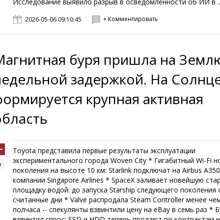
Исследование выявило разрыв в осведомлённости об ИИ в ..
+ Комментировать
2026-05-06 09:10:45
Магнитная буря пришла на Земл
недельной задержкой. На Солнц
формируется крупная активная
область
Toyota представила первые результаты эксплуатации
экспериментального города Woven City * Гигабитный Wi-Fi н
поколения на высоте 10 км: Starlink подключат на Airbus A350
компании Singapore Airlines * SpaceX заливает новейшую ст
площадку водой: до запуска Starship следующего поколения 
считанные дни * Valve распродала Steam Controller менее че
полчаса -- спекулянты взвинтили цену на eBay в семь раз * 
взвинтил спрос: SSD и HDD теперь продают по контрактам н