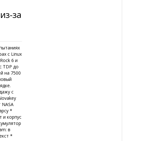
из-за
спытаниях
ах с Linux
 Rock 6 и
с TDP до
ей на 7500
ймовый
ядке.
дажу с
 Novakey
* NASA
арсу *
т и корпус
кумулятор
am: в
екст *