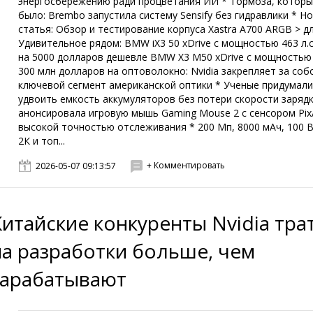
энергосбережению ради процветания ИИ * Тормоза, которы
было: Brembo запустила систему Sensify без гидравлики * Н
статья: Обзор и тестирование корпуса Xastra A700 ARGB > дл
Удивительное рядом: BMW iX3 50 xDrive с мощностью 463 л.с
на 5000 долларов дешевле BMW X3 M50 xDrive с мощностью 3
300 млн долларов на оптоволокно: Nvidia закрепляет за соб
ключевой сегмент американской оптики * Ученые придумали
удвоить емкость аккумуляторов без потери скорости зарядк
анонсировала игровую мышь Gaming Mouse 2 с сенсором PixA
высокой точностью отслеживания * 200 Мп, 8000 мАч, 100 В
2К и топ...
+ Комментировать
2026-05-07 09:13:57
Китайские конкуренты Nvidia тра
на разработки больше, чем
зарабатывают