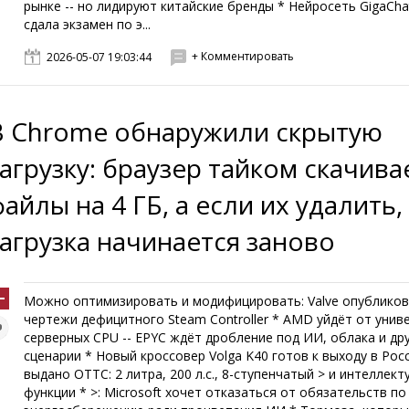
рынке -- но лидируют китайские бренды * Нейросеть GigaCha
сдала экзамен по э...
+ Комментировать
2026-05-07 19:03:44
В Chrome обнаружили скрытую
загрузку: браузер тайком скачива
айлы на 4 ГБ, а если их удалить,
загрузка начинается заново
Можно оптимизировать и модифицировать: Valve опублико
чертежи дефицитного Steam Controller * AMD уйдёт от унив
серверных CPU -- EPYC ждёт дробление под ИИ, облака и др
сценарии * Новый кроссовер Volga K40 готов к выходу в Росс
выдано ОТТС: 2 литра, 200 л.с., 8-ступенчатый > и интеллек
функции * >: Microsoft хочет отказаться от обязательств по