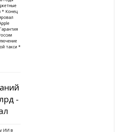
юджетные
и * Конец
ировал
Apple
 Гарантия
России
ключение
ой такси *
аний
лрд -
ал
у ИИ в