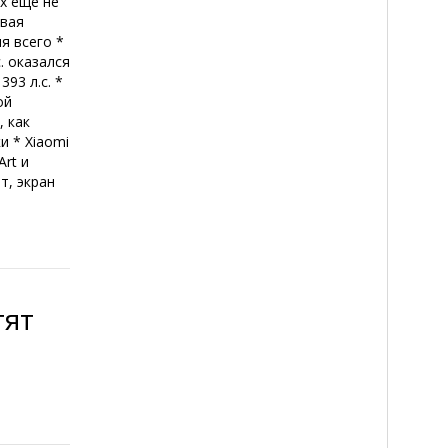
х еще не
овая
я всего *
. оказался
93 л.с. *
ой
, как
и * Xiaomi
rt и
т, экран
тят