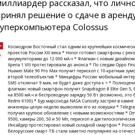
миллиардер рассказал, что личн
принял решение о сдаче в аренд
суперкомпьютера Colossus
Космодром Восточный стал одним из крупнейших космическ
проектов России XXI века * Honor готовит смартфоны с ре
аккумуляторами до 12 000 мА.ч * Флагман с новым дизайном
Xperia 1 VIII протестировали до анонса * По следам Oppo Find 
Huawei Mate 90 Pro Max получит перископ с 10-кратным зум
второй телеобъектив * Минцифры России: мобильный интер
SMS отключат 9 мая, не будет даже доступа к > * Полноцен
флагман: новый смартфон получит Snapdragon 8 Elite Gen 5,
на 8500 мА.ч и беспроводную зарядку 50 Вт (возможно, это
Redmi K100) * Бур марсохода NASA Curiosity застрял в камне 
инженеры целую неделю вызволяли его из ловушки * Telegr
получил крупное обновление с новыми возможностями * Dim
9500, камеры 200, 50 и 50 Мп, перископ и дактилоскопически
Инсайдер протестировал новый складной смартфон * Росси
белорусские смарт-ТВ стали заметно популярнее на отечес