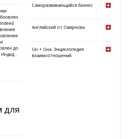
Саморазвивающийся бизнес
нии
 обновлен
Indeed
Английский от Смирнова
авления
новления
 и
новлен до
Он + Она. Энциклопедия
 Индид .
взаимоотношений.
м для