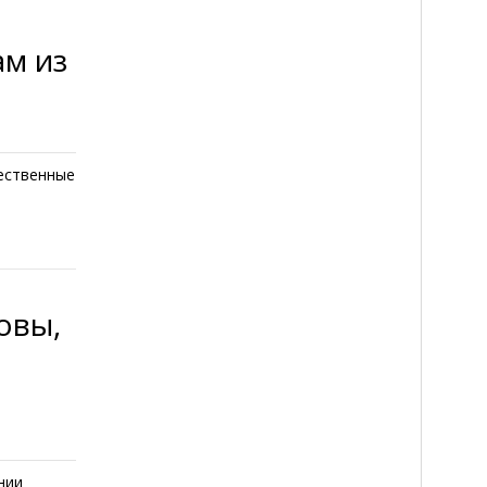
ам из
чественные
овы,
нии