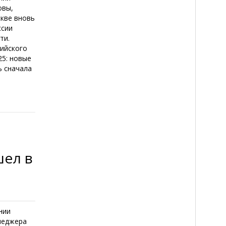
овы,
скве вновь
ссии
ти.
ийского
25: новые
ь сначала
шел в
нии
неджера