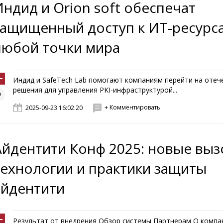
Индид и Orion soft обеспечат
защищенный доступ к ИТ-ресурс
любой точки мира
Индид и SafeTeсh Lab помогают компаниям перейти на оте
решения для управления PKI-инфраструктурой...
+ Комментировать
2025-09-23 16:02:20
Айдентити Конф 2025: новые выз
технологии и практики защиты
айдентити
Результат от внедрения Обзор системы Партнерам О компа