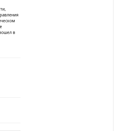
ти,
правления
ическом
е
вошел в