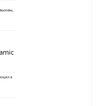
 вызовы,
amic
вошел в