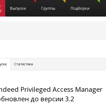
и
Выпуски
Группы
Подборки
y
уски
Статистика
Indeed Privileged Access Manager
обновлен до версии 3.2