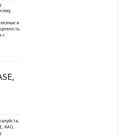
у
всему
олезные и
 ценность
ы с
SE,
жалуйста,
E, RAD,
у