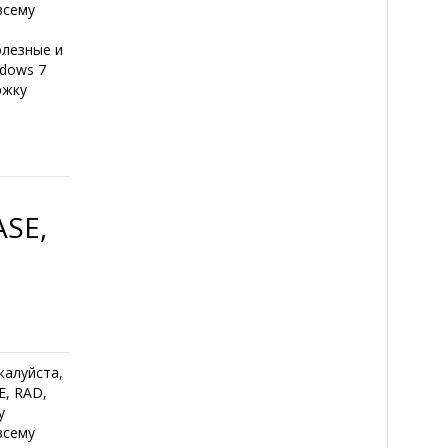
всему
олезные и
ndows 7
ржку
SE,
жалуйста,
E, RAD,
у
всему