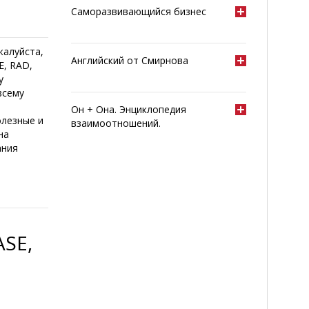
Саморазвивающийся бизнес
жалуйста,
Английский от Смирнова
E, RAD,
у
всему
Он + Она. Энциклопедия
олезные и
взаимоотношений.
на
ания
SE,