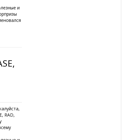
олезные и
сюрпризы
меновался
SE,
жалуйста,
E, RAD,
у
всему
олезные и