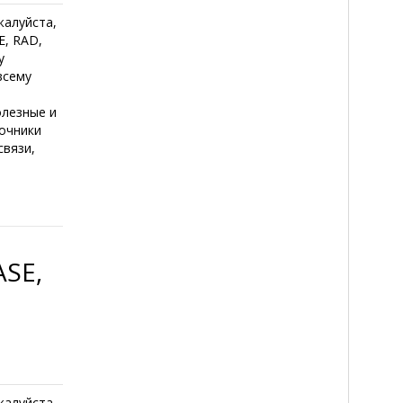
жалуйста,
E, RAD,
у
всему
олезные и
точники
связи,
SE,
жалуйста,