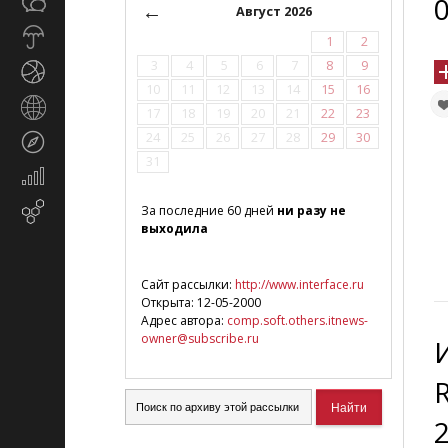
0
Общество
СМИ
←
Август 2026
Прогноз
1
2
погоды
3
4
5
6
7
8
9
Спорт
10
11
12
13
14
15
16
Страны
17
18
19
20
21
22
23
и
24
25
26
27
28
29
30
Туризм
регионы
31
Экономика
и
Email-
За последние 60 дней
ни разу не
финансы
выходила
маркетинг
Сайт рассылки:
http://www.interface.ru
Открыта: 12-05-2000
Адрес автора:
comp.soft.others.itnews-
owner@subscribe.ru
2