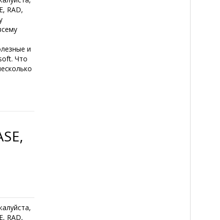
E, RAD,
у
всему
олезные и
oft. Что
несколько
SE,
жалуйста,
E, RAD,