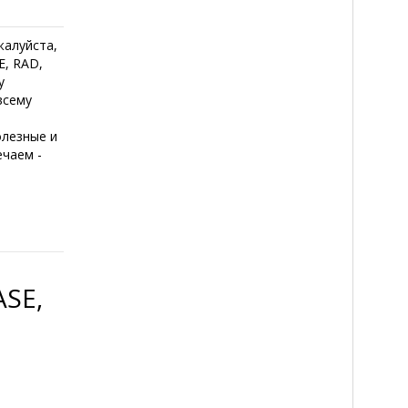
жалуйста,
E, RAD,
у
всему
олезные и
ечаем -
SE,