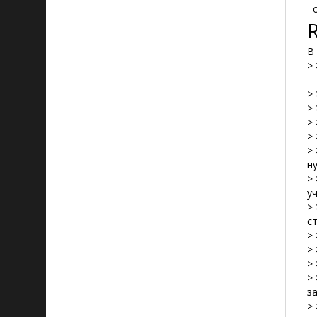
о
В
>
-
>
>
> 
>
>
н
>
у
>
с
> 
> 
>
>
з
>