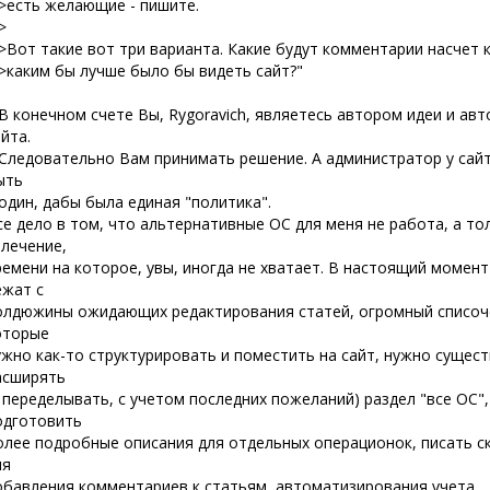
 >есть желающие - пишите.
>
 >Вот такие вот три варианта. Какие будут комментарии насчет 
 >каким бы лучше было бы видеть сайт?"
 В конечном счете Вы, Rygoravich, являетесь автором идеи и ав
айта.
 Следовательно Вам принимать решение. А администратор у сай
ыть
 один, дабы была единая "политика".
се дело в том, что альтернативные ОС для меня не работа, а то
влечение,
ремени на которое, увы, иногда не хватает. В настоящий момент
ежат с
олдюжины ожидающих редактирования статей, огромный списоче
оторые
ужно как-то структурировать и поместить на сайт, нужно сущес
асширять
и переделывать, с учетом последних пожеланий) раздел "все ОС",
одготовить
олее подробные описания для отдельных операционок, писать с
ля
обавления комментариев к статьям, автоматизирования учета