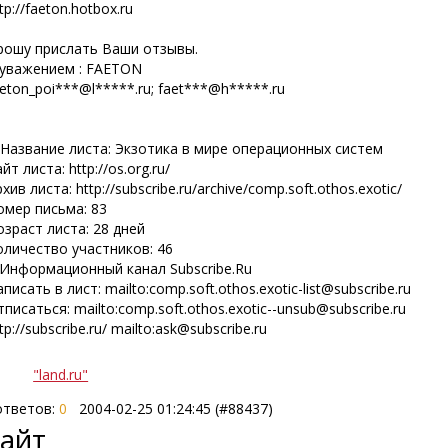
tp://faeton.hotbox.ru
рошу прислать Ваши отзывы.
 уважением : FAETON
aeton_poi***@l*****.ru; faet***@h*****.ru
*Название листа: Экзотика в мире операционных систем
йт листа: http://os.org.ru/
хив листа: http://subscribe.ru/archive/comp.soft.othos.exotic/
омер письма: 83
озраст листа: 28 дней
оличество участников: 46
*Информационный канал Subscribe.Ru
писать в лист: mailto:comp.soft.othos.exotic-list@subscribe.ru
писаться: mailto:comp.soft.othos.exotic--unsub@subscribe.ru
tp://subscribe.ru/ mailto:ask@subscribe.ru
"land.ru"
тветов:
0
2004-02-25 01:24:45 (#88437)
сайт