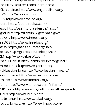
ragonLinux http://www.dataphone.se/~dragon/thomas/dragon/
os http://sources.redhat.com/ecos/
Garde Linux http://www.engardelinux.org/
IKA http://erika.sssup.it/
ROS http://www.eros-os.org/
dora http://fedora.redhat.com/
asco http://os.inf.tu-dresden.de/fiasco/
ightLinux http://flightlinux.gsfc.nasa.gov/
reeBSD http://www.freebsd.org/
reeDOS http://www.freedos.org/
zOS http://gazos.sourceforge.net/
ekOS http://geekos.sourceforge.net/
EM http://www.deltasoft.com/
mini Nucleus http://gemini.sourceforge.net/
entoo Linux http://www.gentoo.org/
U/Lesbian Linux http://www.lesbian.mine.nu/
ancom Linux http://www.hancom.com/
mmunix http://www.immunix.org/
ferno http://www.vitanuova.com/inferno/
AMD Linux http://www.boycottmicrosoft.net/jamd/
Linux http://www.jblinux.net/
ladix Linux http://www.kaladix.org/
oppix Linux Live http://www.knoppix.org/