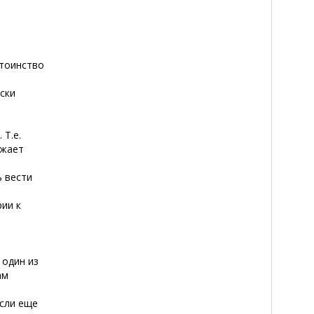
стоинство
ски
 Т.е.
ужает
 вести
ии к
 один из
ам
если еще