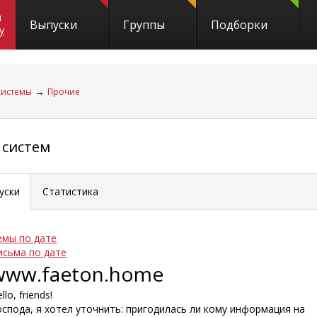
и
Выпуски
Группы
Подборки
y
→
системы
Прочие
 систем
уски
Статистика
емы по дате
исьма по дате
www.faeton.home
llo, friends!
оспода, я хотел уточнить: пригодилась ли кому информация на