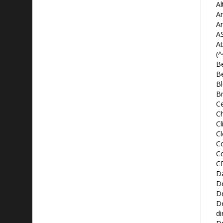
Al
A
Ar
AS
A
(
B
B
Bl
Br
Ce
Ch
Cl
C
Co
Co
C
D
D
D
D
di