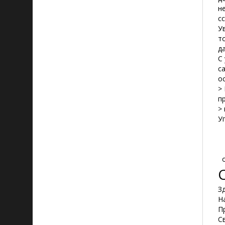
н
с
У
т
д
С
с
о
>
п
>
У
о
З
Н
П
С