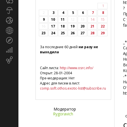
Общество
СМИ
ht
1
?
Прогноз
2
3
4
5
6
7
8
П
погоды
С
9
10
11
12
13
14
15
Спорт
f
16
17
18
19
20
21
22
Страны
23
24
25
26
27
28
29
и
Туризм
регионы
_
За последние 60 дней
ни разу не
Са
Экономика
выходила
Ар
и
Н
Email-
финансы
В
маркетинг
Сайт листа:
http://www.osrc.info/
К
Открыт: 28-01-2004
-
Пре-модерация: Нет
На
Адрес для писем в лист:
От
comp.soft.othos.exotic-list@subscribe.ru
ht
Модератор
Rygoravich
о