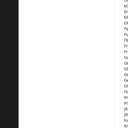
D
eC
En
ER
E
Fe
Fi
Fl
F
F
Ga
Ge
G
Ge
G
GN
H
I
In
J
JB
Ka
Kn