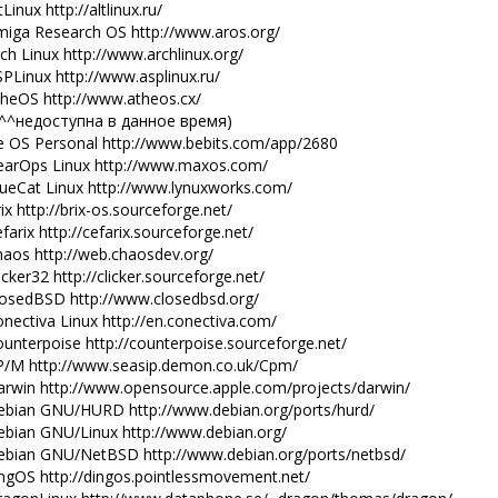
tLinux http://altlinux.ru/
miga Research OS http://www.aros.org/
ch Linux http://www.archlinux.org/
PLinux http://www.asplinux.ru/
theOS http://www.atheos.cx/
^^^недоступна в данное время)
e OS Personal http://www.bebits.com/app/2680
earOps Linux http://www.maxos.com/
ueCat Linux http://www.lynuxworks.com/
ix http://brix-os.sourceforge.net/
farix http://cefarix.sourceforge.net/
aos http://web.chaosdev.org/
icker32 http://clicker.sourceforge.net/
losedBSD http://www.closedbsd.org/
nectiva Linux http://en.conectiva.com/
unterpoise http://counterpoise.sourceforge.net/
P/M http://www.seasip.demon.co.uk/Cpm/
arwin http://www.opensource.apple.com/projects/darwin/
ebian GNU/HURD http://www.debian.org/ports/hurd/
ebian GNU/Linux http://www.debian.org/
ebian GNU/NetBSD http://www.debian.org/ports/netbsd/
ngOS http://dingos.pointlessmovement.net/