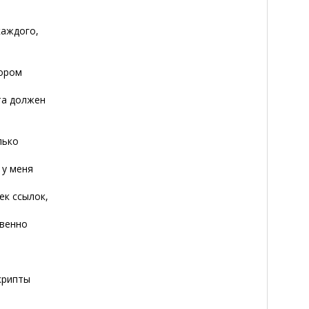
каждого,
тором
та должен
лько
 у меня
к ссылок,
твенно
крипты