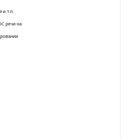
 и т.п.
ОС речи на
ировании