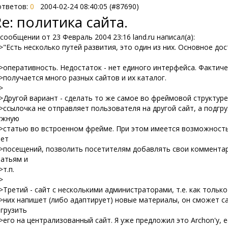
тветов:
0
2004-02-24 08:40:05 (#87690)
Re: политика сайта.
 сообщении от 23 Февраль 2004 23:16 land.ru написал(a):
 >"Есть несколько путей развития, это один из них. Основное до
 >оперативность. Недостаток - нет единого интерфейса. Фактиче
 >получается много разных сайтов и их каталог.
>
 >Другой вариант - сделать то же самое во фреймовой структуре.
 >ссылочка не отправляет пользователя на другой сайт, а подгр
ужную
 >статью во встроенном фрейме. При этом имеется возможность
чет
 >посещений, позволить посетителям добавлять свои комментар
татьям и
>т.п.
>
 >Третий - сайт с несколькими администраторами, т.е. как только
 >них напишет (либо адаптирует) новые материалы, он сможет с
агрузить
 >его на централизованный сайт. Я уже предложил это Archon'у, 