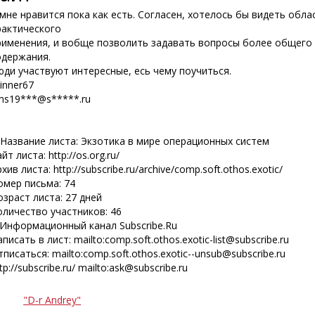
 мне нравится пока как есть. Согласен, хотелось бы видеть обла
рактического
рименения, и вобще позволить задавать вопросы более общего
одержания.
юди участвуют интересные, есь чему поучиться.
inner67
ms19***@s*****.ru
*Название листа: Экзотика в мире операционных систем
йт листа: http://os.org.ru/
хив листа: http://subscribe.ru/archive/comp.soft.othos.exotic/
омер письма: 74
озраст листа: 27 дней
оличество участников: 46
*Информационный канал Subscribe.Ru
писать в лист: mailto:comp.soft.othos.exotic-list@subscribe.ru
писаться: mailto:comp.soft.othos.exotic--unsub@subscribe.ru
tp://subscribe.ru/ mailto:ask@subscribe.ru
"D-r Andrey"