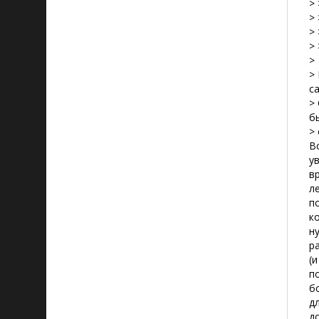
>
> 
>
>
>
>
с
>
б
>
В
у
в
л
п
к
н
р
(
п
б
д
д