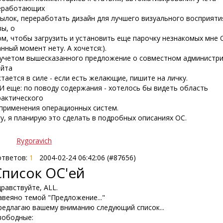
еработающих
сылок, переработать дизайн для лучшего визуального восприятия
вы, о
ом, чтобы загрузить и установить еще парочку незнакомых мне 
анный момент нету. А хочется:).
 учетом вышесказанного предложение о совместном администр
айта
стается в силе - если есть желающие, пишите на личку.
 И еще: по поводу содержания - хотелось бы видеть область
рактического
 применения операционных систем.
гу, я планирую это сделать в подробных описаниях ОС.
Rygoravich
тветов:
1
2004-02-24 06:42:06 (#87656)
Список ОС'ей
дравствуйте, ALL.
авеяно темой "Предложение..."
редлагаю вашему вниманию следующий список...
вободные: