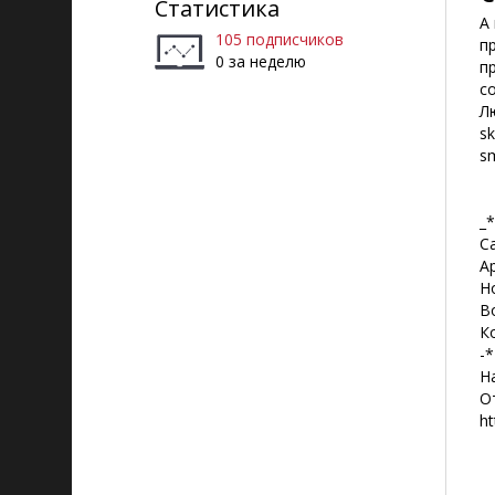
Статистика
А
105 подписчиков
п
0 за неделю
п
с
Л
sk
s
_
Са
Ар
Н
В
К
-
На
От
ht