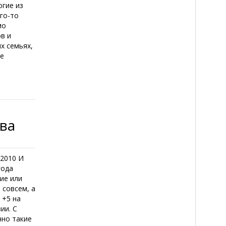
огие из
го-то
мо
в и
х семьях,
ые
тва
 2010 И
года
ие или
 совсем, а
 +5 на
ии. С
нно такие