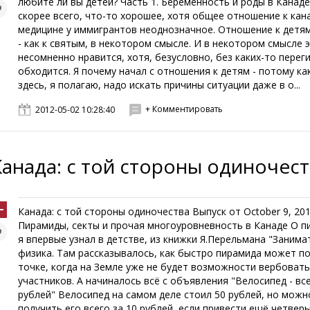
любите ли вы детей? Часть 1. Беременность и роды в Канад
скорее всего, что-то хорошее, хотя общее отношение к кан
медицине у иммигрантов неоднозначное. Отношение к детям
- как к святым, в некотором смысле. И в некотором смысле 
несомненно нравится, хотя, безусловно, без каких-то перег
обходится. Я почему начал с отношения к детям - потому ка
здесь, я полагаю, надо искать причины ситуации даже в о...
+ Комментировать
2012-05-02 10:28:40
Канада: с той стороны одиночес
Канада: с той стороны одиночества Выпуск от October 9, 20
Пирамиды, секты и прочая многоуровневность в Канаде О п
я впервые узнал в детстве, из книжки Я.Перельмана "Заним
физика. Там рассказывалось, как быстро пирамида может п
точке, когда на Земле уже не будет возможности вербоват
участников. А начиналось всё с объявления "Велосипед - все
рублей" Велосипед на самом деле стоил 50 рублей, но мож
получить его всего за 10 рублей, если привести ещё четверы