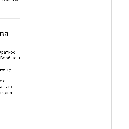
тва
 Краткое
 Вообще в
мне тут
е о
чально
и суши