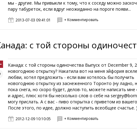
мы - другие. Мы привыкли к тому, что к соседу можно заско
пару табуреток, если вдруг неожиданно на пороге появи...
+ Комментировать
2013-07-03 09:41:01
Канада: с той стороны одиночес
Канада: с той стороны одиночества Выпуск от December 9, 
новогоднюю открытку? Накатила вот на меня эйфория всел
любви, хотел предложить - если вам хотелось бы получить
новогоднюю открытку из заснеженного Торонто (ну ладно, н
пока снега, но скоро будет, делов-то, можете написать мне
и адрес, плюс хотя бы несколько слов о себе на sergey@borni
могу прислать. А с вас - пиво открытка с приветом из вашего
После этого, по идее, должно наступить всеобщее счастье. ).
+ Комментировать
2012-12-09 10:10:05