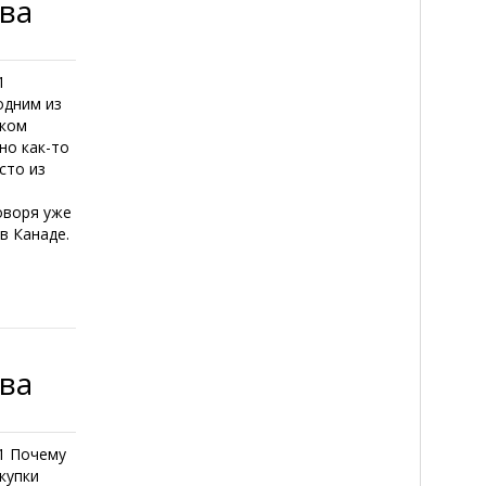
тва
1
одним из
ском
но как-то
сто из
оворя уже
в Канаде.
тва
11 Почему
купки