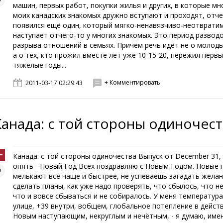
машин, первых работ, покупки жилья и других, в которые мн
моих канадских знакомых дружно вступают и проходят, отче
появился ещё один, который мягко-ненавязчиво-неотврати
наступает отчего-то у многих знакомых. Это период разводо
разрыва отношений в семьях. Причём речь идёт не о молоды
а о тех, кто прожил вместе лет уже 10-15-20, пережил перв
тяжёлые годы...
+ Комментировать
2011-03-17 02:29:43
Канада: с той стороны одиночес
Канада: с той стороны одиночества Выпуск от December 31,
опять - Новый Год Всех поздравляю с Новым Годом. Новые 
мелькают всё чаще и быстрее, не успеваешь загадать желан
сделать планы, как уже надо проверять, что сбылось, что не
что и вовсе сбываться и не собиралось. У меня температура
улице, +39 внутри, вобщем, глобальное потепление в действ
Новым наступающим, некруглым и нечётным, - я думаю, име