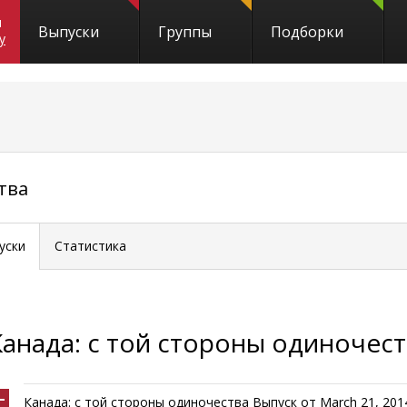
и
Выпуски
Группы
Подборки
y
тва
уски
Статистика
Канада: с той стороны одиночес
Канада: с той стороны одиночества Выпуск от March 21, 201