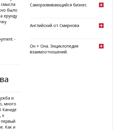
е смысла
Саморазвивающийся бизнес
жно было
за ерунду
чку
Английский от Смирнова
oyment -
Он + Она. Энциклопедия
взаимоотношений.
тва
ружба и
ю, много
В Канаде
, к
а первый
е. Как и