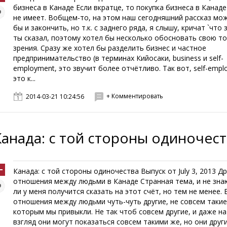
бизнеса в Канаде Если вкратце, то покупка бизнеса в Канад
не имеет. Вобщем-то, на этом наш сегодняшний рассказ мо
бы и закончить, но т.к. с заднего ряда, я слышу, кричат `что 
ты сказал, поэтому хотел бы несколько обосновать свою то
зрения. Сразу же хотел бы разделить бизнес и частное
предпринимательство (в терминах Кийосаки, business и self-
employment, это звучит более отчётливо. Так вот, self-empl
это к...
+ Комментировать
2014-03-21 10:24:56
Канада: с той стороны одиночес
Канада: с той стороны одиночества Выпуск от July 3, 2013 Д
отношения между людьми в Канаде Странная тема, и не зна
ли у меня получится сказать на этот счёт, но тем не менее. 
отношения между людьми чуть-чуть другие, не совсем такие
которым мы привыкли. Не так чтоб совсем другие, и даже н
взгляд они могут показаться совсем такими же, но они други