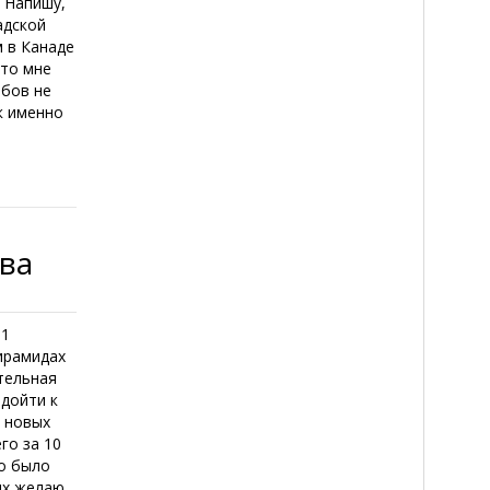
е Напишу,
адской
 в Канаде
это мне
ибов не
к именно
тва
11
ирамидах
ательная
одойти к
ь новых
го за 10
но было
х желаю...