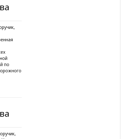
тва
оручик,
венная
сех
нной
ой по
дорожного
тва
Поручик,