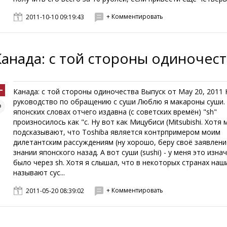
+ Комментировать
2011-10-10 09:19:43
Канада: с той стороны одиночес
Канада: с той стороны одиночества Выпуск от May 20, 2011
руководство по обращению с суши Люблю я макароны суши.
японских словах отчего издавна (с советских времён) "sh"
произносилось как "с. Ну вот как Мицубиси (Mitsubishi. Хотя 
подсказывают, что Toshiba является контрпримером моим
дилетантским рассуждениям (ну хорошо, беру своё заявлени
знании японского назад. А вот суши (sushi) - у меня это изна
было через sh. Хотя я слышал, что в некоторых странах наш
называют сус...
+ Комментировать
2011-05-20 08:39:02