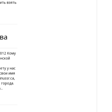
чить взять
тва
2012 Кому
енской
ету у нас
 свои имя
nussr.ca,
 города.
..