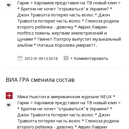
Гарик > Харламов представил на ТВ новый клип >
* Бритни не хочет "отрываться" в Украине? *
Джон Траволта потерял часть волос * Джон
Траволта потерял часть волос * Глюкоза родила
второго ребенка - девочку * Аврил Лаврин
пsnftncz помочь жертвам землетрясений и
цунами * Гвинет Пэлтроу выпустит музыкальный
альбом * Наташа Королева умирает?...
+ Комментировать
2012-01-09 13:30:18
ВИА ГРА сменила состав
Мика Ньютон в американском журнале NEUX *
Гарик > Харламов представил на ТВ новый клип >
* Бритни не хочет "отрываться" в Украине? *
Джон Траволта потерял часть волос * Джон
Траволта потерял часть волос * Глюкоза родила
второго ребенка - девочку * Аврил Лаврин