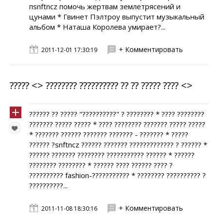
пsnftncz помочь жертвам землетрясений и
цунами * Гвинет Пэлтроу выпустит музыкальный
альбом * Наташа Королева умирает?...
+ Комментировать
2011-12-01 17:30:19
????? <
> ???????? ?????????? ?? ?? ????? ???? <
>
?????? ?? ????? "??????????" ? ???????? * ???? ????????
??????? ????? ????? * ???? ???????? ??????? ????? ?????
* ??????? ?????? ??????? ??????? - ??????? * ?????
?????? ?snftncz ?????? ??????? ????????????? ? ?????? *
?????? ??????? ???????? ??????????? ?????? * ??????
???????? ???????? * ?????? ???? ?????? ???? ?
?????????? fashion-??????????? * ???????? ?????????? ?
??????????...
+ Комментировать
2011-11-08 18:30:16