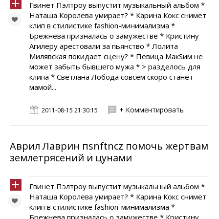
Гвинет Пэлтроу выпустит музыкальный альбом *
Наташа Королева умирает? * Карина Кокс снимет
клип в стилистике fashion-минимализма *
Брежнева призналась о замужестве * Кристину
Агилеру арестовали за пьянство * Лолита
Милявская покидает сцену? * Певица МакSим не
может забыть бывшего мужа * > разделось для
клипа * Светлана Лобода совсем скоро станет
мамой...
+ Комментировать
2011-08-15 21:30:15
Аврил Лаврин пsnftncz помочь жертвам
землетрясений и цунами
Гвинет Пэлтроу выпустит музыкальный альбом *
Наташа Королева умирает? * Карина Кокс снимет
клип в стилистике fashion-минимализма *
Брежнева призналась о замужестве * Кристину