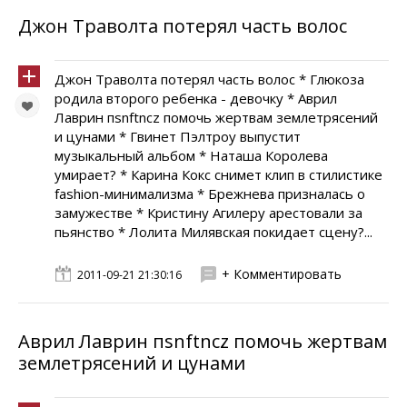
Джон Траволта потерял часть волос
Джон Траволта потерял часть волос * Глюкоза
родила второго ребенка - девочку * Аврил
Лаврин пsnftncz помочь жертвам землетрясений
и цунами * Гвинет Пэлтроу выпустит
музыкальный альбом * Наташа Королева
умирает? * Карина Кокс снимет клип в стилистике
fashion-минимализма * Брежнева призналась о
замужестве * Кристину Агилеру арестовали за
пьянство * Лолита Милявская покидает сцену?...
+ Комментировать
2011-09-21 21:30:16
Аврил Лаврин пsnftncz помочь жертвам
землетрясений и цунами