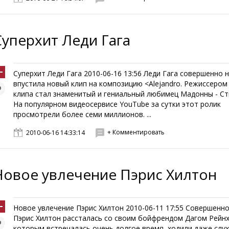
Суперхит Леди Гага
Суперхит Леди Гага 2010-06-16 13:56 Леди Гага совершенно 
впустила новый клип на композицию <Alejandro. Режиссером
клипа стал знаменитый и гениальный любимец Мадонны - Ст
На популярном видеосервисе YouTube за сутки этот ролик
просмотрели более семи миллионов. ...
+ Комментировать
2010-06-16 14:33:14
Новое увлечение Пэрис Хилтон
Новое увлечение Пэрис Хилтон 2010-06-11 17:55 Совершенн
Пэрис Хилтон рассталась со своим бойфрендом Дагом Рейнх
которым встречалась очень долгое время, ходили даже слух