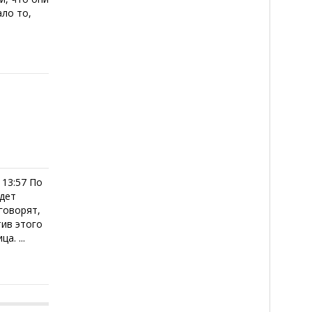
ло то,
 13:57 По
удет
говорят,
тив этого
а. ...