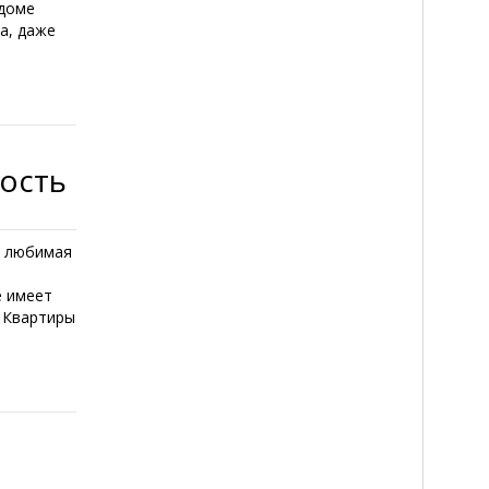
ддоме
а, даже
ость
и любимая
й
е имеет
. Квартиры