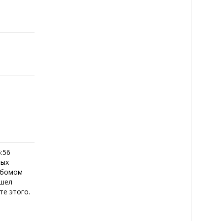
:56
мых
ьбомом
ышел
те этого.