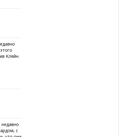
недавно
 этого
ив Кляйн.
о недавно
ардом, с
и, что они