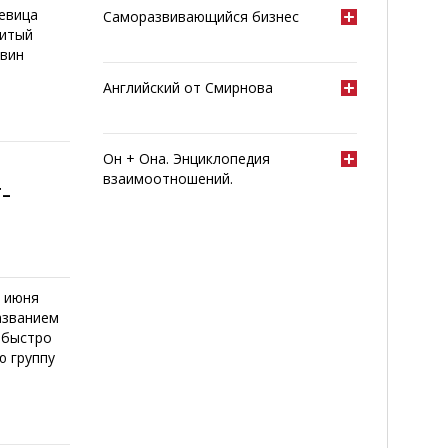
певица
Саморазвивающийся бизнес
нитый
авин
Английский от Смирнова
Он + Она. Энциклопедия
взаимоотношений.
-
1 июня
азванием
 быстро
ю группу