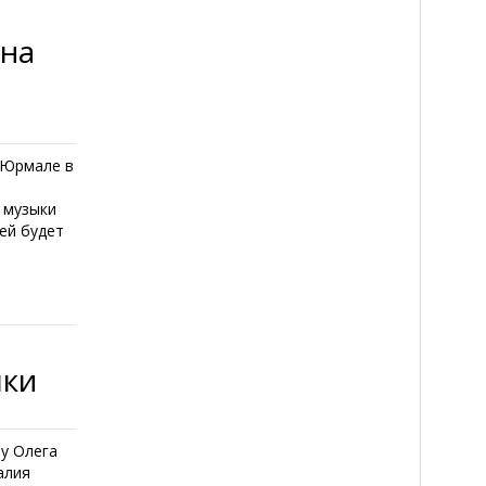
лна
 Юрмале в
 музыки
ей будет
пки
 у Олега
алия