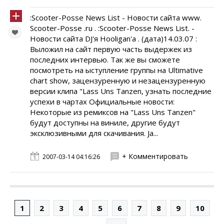
:Scooter-Posse News List - Новости сайта www.
Scooter-Posse .ru . :Scooter-Posse News List. -
Новости сайта DJ'я Hooligan'а . (дата)14.03.07 :
Выложил на сайт первую часть выдержек из
последних интервью. Так же вы сможете
посмотреть на ыступление группы на Ultimative
chart show, зацензуренную и незацензуренную
версии клипа "Lass Uns Tanzen, узнать последние
успехи в чартах Официальные новости:
Некоторые из ремиксов на "Lass Uns Tanzen"
будут доступны на виниле, другие будут
эксклюзивными для скачивания. Ja...
+ Комментировать
2007-03-14 04:16:26
1
2
3
4
5
6
7
8
9
10