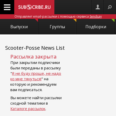
Отправляет email-рассылки с помощью сервиса
Sendsay
Выпуски
Группы
Подборки
Scooter-Posse News List
Рассылка закрыта
При закрытии подписчики
были переданы в рассылку
"
Я не буду проще, не надо
ко мне тянуться!
" на
которую и рекомендуем
вам подписаться.
Вы можете найти рассылки
сходной тематики в
Каталоге рассылок
.