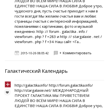
ЛЮДЕЙ ВО ВСЁМ МИРЕ! НАША СИЛА В
ЕДИНСТВЕ! НАША СИЛА В ЛЮБВИ! Доброе утро,
чудесного дня, пусть счастье приходит к нам в
гости всегда! Мы желаем счастья вам и любви:
страницы счастья с интересной информацией,
пожеланиями с картинками, фото и музыкой
ежедневно: http :// forum . galactika . info /
viewforum . php ? f =283 и http :// stargalaxie . net /
viewforum . php ? f =34 Наш сайт <Га...
+ Комментировать
2015-10-26 08:05:42
Галактический Календарь
http://galactika.info/ http://forum.galactika.info/
http://stargalaxie.net/ МЕЖДУНАРОДНЫЙ
ПРОЕКТ ГАЛАКТИКА МЫ ПРИВЕТСТВУЕМ
ЛЮДЕЙ ВО ВСЁМ МИРЕ! НАША СИЛА В
ЕДИНСТВЕ! НАША СИЛА В ЛЮБВИ! Доброе утро,