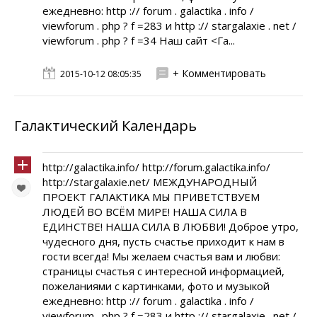
ежедневно: http :// forum . galactika . info /
viewforum . php ? f =283 и http :// stargalaxie . net /
viewforum . php ? f =34 Наш сайт <Га...
+ Комментировать
2015-10-12 08:05:35
Галактический Календарь
http://galactika.info/ http://forum.galactika.info/
http://stargalaxie.net/ МЕЖДУНАРОДНЫЙ
ПРОЕКТ ГАЛАКТИКА МЫ ПРИВЕТСТВУЕМ
ЛЮДЕЙ ВО ВСЁМ МИРЕ! НАША СИЛА В
ЕДИНСТВЕ! НАША СИЛА В ЛЮБВИ! Доброе утро,
чудесного дня, пусть счастье приходит к нам в
гости всегда! Мы желаем счастья вам и любви:
страницы счастья с интересной информацией,
пожеланиями с картинками, фото и музыкой
ежедневно: http :// forum . galactika . info /
viewforum . php ? f =283 и http :// stargalaxie . net /