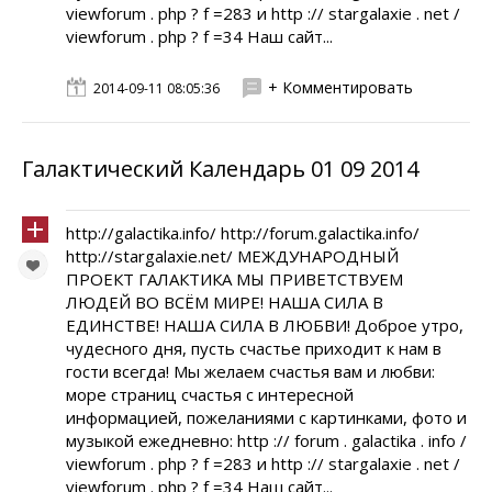
viewforum . php ? f =283 и http :// stargalaxie . net /
viewforum . php ? f =34 Наш сайт...
+ Комментировать
2014-09-11 08:05:36
Галактический Календарь 01 09 2014
http://galactika.info/ http://forum.galactika.info/
http://stargalaxie.net/ МЕЖДУНАРОДНЫЙ
ПРОЕКТ ГАЛАКТИКА МЫ ПРИВЕТСТВУЕМ
ЛЮДЕЙ ВО ВСЁМ МИРЕ! НАША СИЛА В
ЕДИНСТВЕ! НАША СИЛА В ЛЮБВИ! Доброе утро,
чудесного дня, пусть счастье приходит к нам в
гости всегда! Мы желаем счастья вам и любви:
море страниц счастья с интересной
информацией, пожеланиями с картинками, фото и
музыкой ежедневно: http :// forum . galactika . info /
viewforum . php ? f =283 и http :// stargalaxie . net /
viewforum . php ? f =34 Наш сайт...