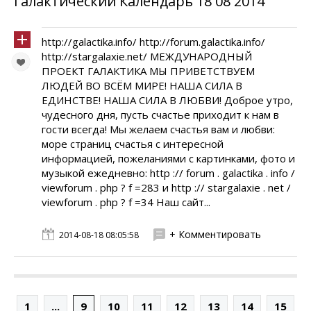
Галактический Календарь 18 08 2014
http://galactika.info/ http://forum.galactika.info/
http://stargalaxie.net/ МЕЖДУНАРОДНЫЙ
ПРОЕКТ ГАЛАКТИКА МЫ ПРИВЕТСТВУЕМ
ЛЮДЕЙ ВО ВСЁМ МИРЕ! НАША СИЛА В
ЕДИНСТВЕ! НАША СИЛА В ЛЮБВИ! Доброе утро,
чудесного дня, пусть счастье приходит к нам в
гости всегда! Мы желаем счастья вам и любви:
море страниц счастья с интересной
информацией, пожеланиями с картинками, фото и
музыкой ежедневно: http :// forum . galactika . info /
viewforum . php ? f =283 и http :// stargalaxie . net /
viewforum . php ? f =34 Наш сайт...
+ Комментировать
2014-08-18 08:05:58
1
...
9
10
11
12
13
14
15