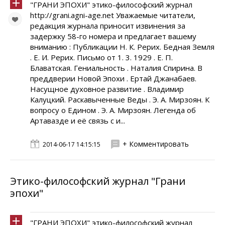
"ГРАНИ ЭПОХИ" этико-философский журнал
http://grani.agni-age.net Уважаемые читатели,
редакция журнала приносит извинения за
задержку 58-го номера и предлагает вашему
вниманию : Публикации Н. К. Рерих. Бедная Земля
. Е. И. Рерих. Письмо от 1. 3. 1929 . Е. П.
Блаватская. Гениальность . Наталия Спирина. В
преддверии Новой Эпохи . Ертай Джанабаев.
Насущное духовное развитие . Владимир
Калуцкий. Раскавыченные Веды . Э. А. Мирзоян. К
вопросу о Едином . Э. А. Мирзоян. Легенда об
Артавазде и её связь с и...
+ Комментировать
2014-06-17 14:15:15
Этико-философский журнал "Грани
эпохи"
"ГРАНИ ЭПОХИ" этико-философский журнал