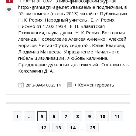
"ГРАНИ ЭПОХИ" этико-философский журнал
http://grani.agni-age.net Уважаемые подписчики, в
55-ом номере (осень 2013) читайте: Публикации
Н. К. Рерих. Народный учитель . Е. И. Рерих.
Письмо от 17.02.1934 . Е. П. Блаватская.
Психология, наука души . Н. К. Рерих. Восточная
легенда. Послесловие Алексея Анненко . Алексей
Борисов. Читая <Сутру сердца> . Юлия Владова,
Людмила Матвеева. Упразднение Начал - это
гибель цивилизации . Любовь Калинина.
Преддверие духовных достижений . Составитель
Кожемякин Д. А...
+ Комментировать
2013-09-04 00:25:14
1
...
5
6
7
8
9
10
11
...
12
13
14
25