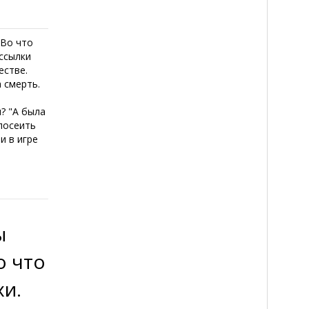
 Во что
ассылки
естве.
 смерть.
? "А была
 посеить
и в игре
ы
о что
хи.