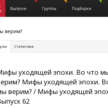
и
Выпуски
Группы
Подборки
y
мы верим?
уски
Статистика
Мифы уходящей эпохи. Во что м
верим? Мифы уходящей эпохи. В
мы верим? / Мифы уходящей эпо
Выпуск 62