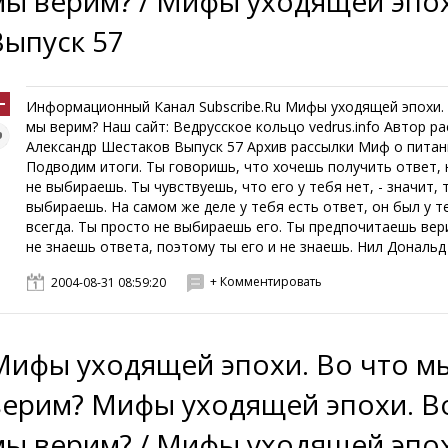
мы верим? / Мифы уходящей эпо
Выпуск 57
Информационный Канал Subscribe.Ru Мифы уходящей эпохи.
мы верим? Наш сайт: Ведрусское кольцо vedrus.info Автор р
Александр Шестаков Выпуск 57 Архив рассылки Миф о питан
Подводим итоги. Ты говоришь, что хочешь получить ответ, 
не выбираешь. Ты чувствуешь, что его у тебя нет, - значит, 
выбираешь. На самом же деле у тебя есть ответ, он был у т
всегда. Ты просто не выбираешь его. Ты предпочитаешь вер
не знаешь ответа, поэтому ты его и не знаешь. Нил Дональд У
+ Комментировать
2004-08-31 08:59:20
Мифы уходящей эпохи. Во что м
верим? Мифы уходящей эпохи. В
мы верим? / Мифы уходящей эпо