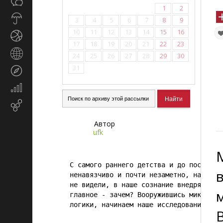
Общество
СМИ
1
2
Прогноз
3
4
5
6
7
8
9
погоды
10
11
12
13
14
15
16
Спорт
17
18
19
20
21
22
23
Страны
24
25
26
27
28
29
30
и
31
Туризм
регионы
Экономика
и
Email-
финансы
маркетинг
Автор
ufk
С самого раннего детства и до последнег
ненавязчиво и почти незаметно, нашими б
не видели, в наше сознание внедряются т
главное - зачем? Вооружившись микроскоп
логики, начинаем наше исследование... 
