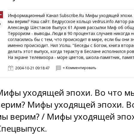
Информационный Канал Subscribe.Ru Мифы уходящей эпохи.
мы верим? Наш сайт: Ведрусское кольцо vedrus.info Автор р
Александр Шестаков Выпуск 61 Архив рассылки Миф об общ
Терроризм - выводы. Люди в 90 процентах случаев никогда н
согласились бы с тем, что происходит в мире, если бы они з
именно происходит. Нил Уолш. "Беседы с Богом, книга вторая
делать этот выпуск, когда теракту в Беслане исполнился ро
На экране телевизора - море цветов, школа-памятник, памятн
+ Комментировать
2004-10-21 09:18:47
Мифы уходящей эпохи. Во что м
верим? Мифы уходящей эпохи. В
мы верим? / Мифы уходящей эпо
Спецвыпуск.