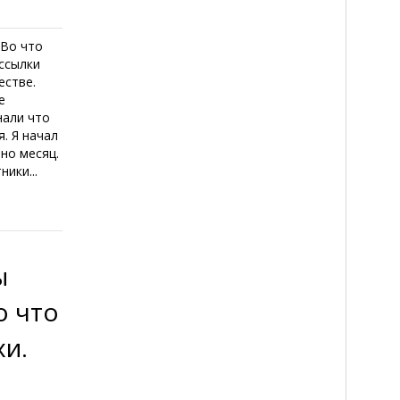
 Во что
ассылки
естве.
е
нали что
. Я начал
вно месяц.
ики...
ы
о что
хи.