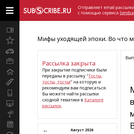
Отправляет email-рассылк
с помощью сервиса
Sendsa
Все
вместе
Мифы уходящей эпохи. Во что 
Открыто
недавно
Автомобили
Вып
Бизнес
Рассылка закрыта
и
При закрытии подписчики были
Дом
карьера
переданы в рассылку "
Тосты,
и
тосты, тосты!
" на которую и
Мир
семья
рекомендуем вам подписаться.
женщины
Hi-
Вы можете найти рассылки
Tech
сходной тематики в
Каталоге
Компьютеры
рассылок
.
и
Культура,
интернет
стиль
Новости
жизни
←
и
Август 2026