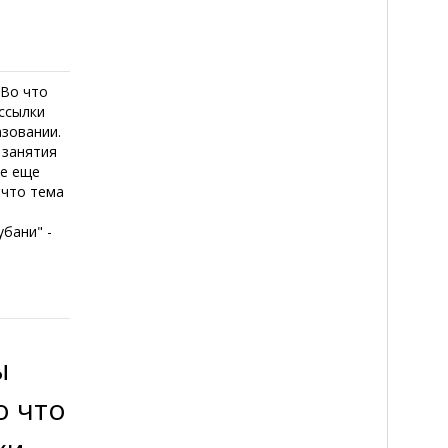
 Во что
ассылки
зовании.
 занятия
же еще
 что тема
убани" -
ы
о что