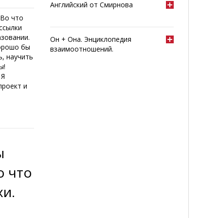
Английский от Смирнова
 Во что
ассылки
зовании.
Он + Она. Энциклопедия
хорошо бы
взаимоотношений.
ь, научить
ы!
 Я
проект и
ы
о что
хи.