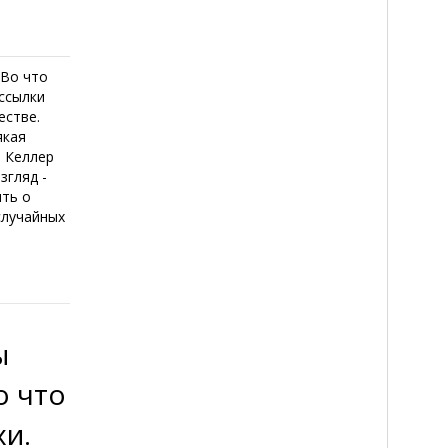
 Во что
ассылки
естве.
якая
н Келлер
згляд -
ить о
случайных
ы
о что
хи.