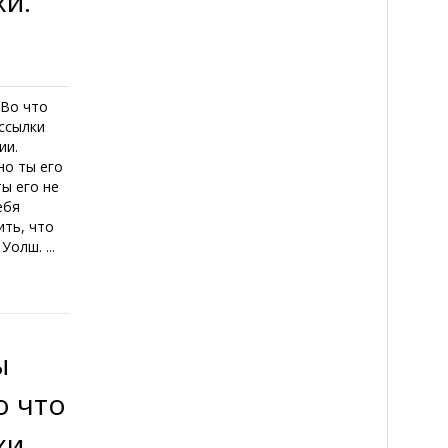
хи.
 Во что
ассылки
ии.
но ты его
ты его не
ебя
ить, что
олш. ...
ы
о что
хи.