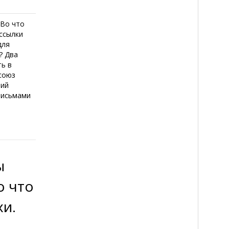
 Во что
ассылки
для
? Два
ть в
союз
рий
письмами
ы
о что
хи.