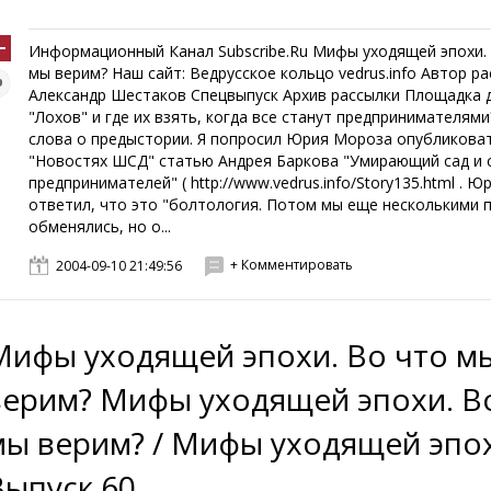
Информационный Канал Subscribe.Ru Мифы уходящей эпохи.
мы верим? Наш сайт: Ведрусское кольцо vedrus.info Автор р
Александр Шестаков Спецвыпуск Архив рассылки Площадка 
"Лохов" и где их взять, когда все станут предпринимателями
слова о предыстории. Я попросил Юрия Мороза опубликова
"Новостях ШСД" статью Андрея Баркова "Умирающий сад и 
предпринимателей" ( http://www.vedrus.info/Story135.html . Ю
ответил, что это "болтология. Потом мы еще несколькими 
обменялись, но о...
+ Комментировать
2004-09-10 21:49:56
Мифы уходящей эпохи. Во что м
верим? Мифы уходящей эпохи. В
мы верим? / Мифы уходящей эпо
Выпуск 60