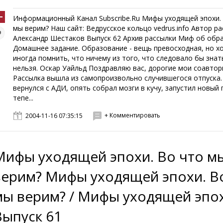
Информационный Канал Subscribe.Ru Мифы уходящей эпохи.
мы верим? Наш сайт: Ведрусское кольцо vedrus.info Автор р
Александр Шестаков Выпуск 62 Архив рассылки Миф об обра
Домашнее задание. Образование - вещь превосходная, но 
иногда помнить, что ничему из того, что следовало бы знат
нельзя. Оскар Уайльд Поздравляю вас, дорогие мои соавтор
Рассылка вышла из самопроизвольно случившегося отпуска.
вернулся с АДИ, опять собрал мозги в кучу, запустил новый 
тепе...
+ Комментировать
2004-11-16 07:35:15
Мифы уходящей эпохи. Во что м
о вздоха, назойливо и грубо или 

верим? Мифы уходящей эпохи. В
лизкими и людьми, которых мы никогда 

ысячи мифов. Кто это делает? Как? И 

мы верим? / Мифы уходящей эпо
ом внимания и острым скальпелем 

Выпуск 61