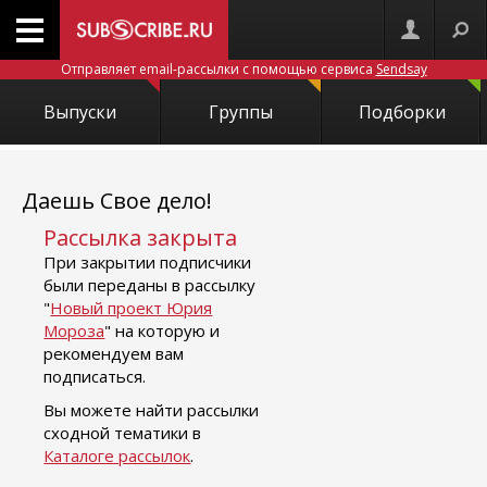
Отправляет email-рассылки с помощью сервиса
Sendsay
Выпуски
Группы
Подборки
Даешь Свое дело!
Рассылка закрыта
При закрытии подписчики
были переданы в рассылку
"
Новый проект Юрия
Мороза
" на которую и
рекомендуем вам
подписаться.
Вы можете найти рассылки
сходной тематики в
Каталоге рассылок
.