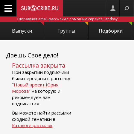
Отправляет email-рассылки с помощью сервиса
Sendsay
Выпуски
Группы
Подборки
Даешь Свое дело!
Рассылка закрыта
При закрытии подписчики
были переданы в рассылку
"
Новый проект Юрия
Мороза
" на которую и
рекомендуем вам
подписаться.
Вы можете найти рассылки
сходной тематики в
Каталоге рассылок
.