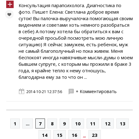
Консультация парапсихолога. Диагностика по
фото. Пишет Елена: Светлана доброе время
суток! Вы палочка-выручалочка помогающая своим
видением и советами хоть немного разобраться
в себе) А потому хотела бы обратиться к вам с
очередной просьбой посмотреть мою личную
ситуацию) Я сейчас замужем, есть ребенок, муж
не самый благополучный но пока живем. Меня
беспокоят иногда навязчивые мысли-думы о моем
бывшем супруге, с которым мы прожили в браке 3
года, я крайне тепло к нему отношусь,
благодарна ему за то что он ...
+ Комментировать
2014-10-21 12:37:56
1
...
7
8
9
10
11
12
13
...
14
15
16
23