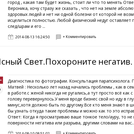
город , какая там будет жизнь, стоит ли что то менять Отве
Вероника, хочу стразу же сказать , что нет на земле абсол
здоровых людей и нет ни одной болезни от которой не воз
исцелиться полностью. Любой физический недуг оставляет 
след/шрам и его ...
+ Комментировать
2014-08-13 16:24:50
Ясный Свет.Похороните негатив.
Диагностика по фотографии. Консультация парапсихолога. 
Матвей : Несколько лет назад начались проблемы , как в сем
в работе.с женой никогда не ругались,а тут просто всё как с
голову перевернулось.У меня вроде бизнес свой но иду в гл
минус,хотя должно быть по другому.Все кто меня знают в ш
бы узнать откуда такие проблемы и можно как то это испра
Ответ: Когда я просматриваю ваше тонкое тело/ауру, то не
поверхности негатива или разрыва, другими словами на вас..
+ Комментировать
2014-08-10 08:51:02