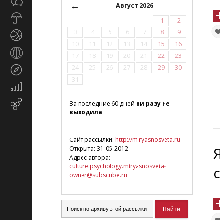
Общество
СМИ
←
Август 2026
Прогноз
1
2
погоды
3
4
5
6
7
8
9
Спорт
10
11
12
13
14
15
16
Страны
17
18
19
20
21
22
23
и
24
25
26
27
28
29
30
Туризм
регионы
31
Экономика
и
Email-
За последние 60 дней
ни разу не
финансы
выходила
маркетинг
Сайт рассылки:
http://miryasnosveta.ru
Открыта: 31-05-2012
Адрес автора:
culture.psychology.miryasnosveta-
owner@subscribe.ru