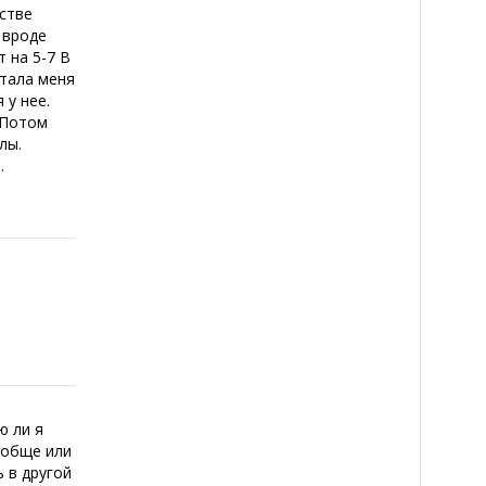
тстве
 вроде
 на 5-7 В
стала меня
 у нее.
 Потом
лы.
.
ю ли я
ообще или
 в другой