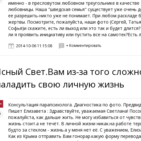
именно - в пресловутом любовном треугольнике в качестве
любовницы. Наша "шведская семья" существует уже очень до
ее разрешить-никто уже не понимает. При любом раскладе 
жертвы. Посмотрите, пожалуйста, наши фото (Сергей, Татья
Софья)и скажите, есть ли выход или это так и будет длится
ли я проявить инициативу или пустить все на самотек?Есть ли
+ Комментировать
2014-10-06 11:15:08
Ясный Свет.Вам из-за того сложн
наладить свою личную жизнь
Консультация парапсихолога. Диагностика по фото. Предвид
Пишет Елизавета : Здравствуйте, уважаемая Светлана! Посо
пожалуйста, как дальше жить. Не могу избавиться от чувств
жизнь стоит.а не течёт. В личной жизни никак.на работе тер
будто за стеклом - жизнь.а у меня нет её. С уважением, Елиз
Как из Крыма отправить Вам гонорар.какую форму перевод