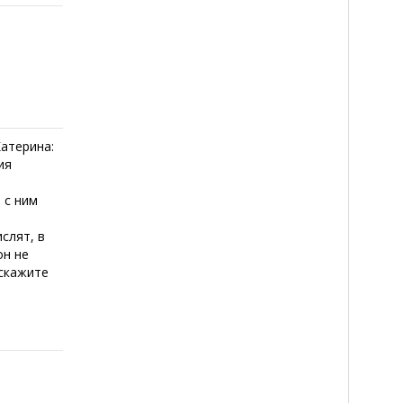
атерина:
ия
 с ним
слят, в
он не
 скажите