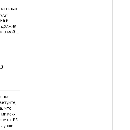
лго, как
будут
на и
? Должна
 в мой ...
о
енье.
ветуйте,
а, что
нии.как-
авета. PS
а лучше