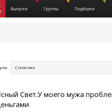
и
Выпуски
Группы
Подборки
y
уски
Статистика
Ясный Свет.У моего мужа пробле
деньгами