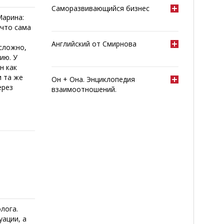
Саморазвивающийся бизнес
Марина:
 что сама
Английский от Смирнова
сложно,
ию. У
н как
и та же
Он + Она. Энциклопедия
ерез
взаимоотношений.
лога.
уации, а