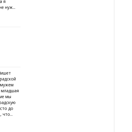
а я
е нуж...
Пишет
градской
С мужем
д младшая
оме мы
градскую
осто до
 что...