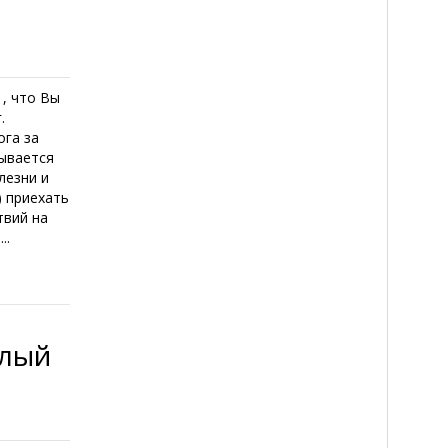
 , что Вы
.
ога за
зывается
лезни и
) приехать
твий на
..
слый