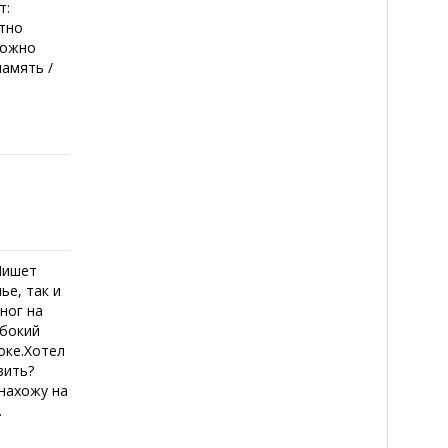
т:
ютно
можно
память /
Пишет
ье, так и
 ног на
убокий
оке.Хотел
вить?
 нахожу на
.