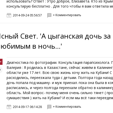
использовать? Ответ : Утро доброе, Елизавета. Кто из Крым
консультирую бесплатно . Для того чтобы я вам ответила мн
+ Комментировать
2014-09-24 05:56:57
Ясный Свет. 'А цыганская дочь за
любимым в ночь...'
Диагностика по фотографии. Консультация парапсихолога. 
Валерия : Я родилась в Казахстане, сейчас живём в Калинин
области уже 17 лет. Всю свою жизнь хочу жить на Кубани! 
расходились, переезжала туда с детьми. Полтора года наза
дочь попала под машину- и муж приехал. пока она была в к
расписались, и через полгода переехали обратно в калинин
область. Мой вопрос- почему меня очень сильно тянет ( пр
сумашествия ) жить на Кубани? И если мы всё таки переедем,
+ Комментировать
2014-09-17 06:14:28