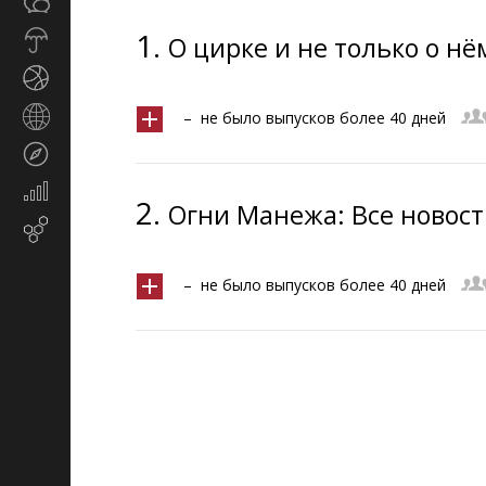
Общество
СМИ
1.
Прогноз
О цирке и не только о нё
погоды
Спорт
Страны
– не было выпусков более 40 дней
и
Туризм
регионы
Экономика
2.
Огни Манежа: Все новост
и
Email-маркетинг
финансы
– не было выпусков более 40 дней