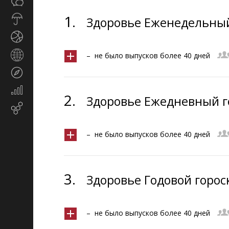
Общество
СМИ
1.
Прогноз
Здоровье Еженедельный 
погоды
Спорт
Страны
– не было выпусков более 40 дней
и
Туризм
регионы
Экономика
2.
Здоровье Ежедневный го
и
Email-маркетинг
финансы
– не было выпусков более 40 дней
3.
Здоровье Годовой гороск
– не было выпусков более 40 дней