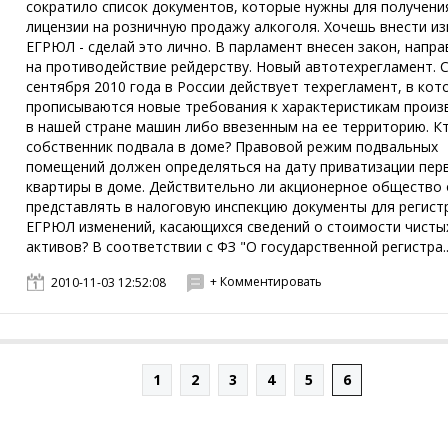
сократило список документов, которые нужны для получени
лицензии на розничную продажу алкоголя. Хочешь внести и
ЕГРЮЛ - сделай это лично. В парламент внесен закон, напр
на противодействие рейдерству. Новый автотехрегламент. С
сентября 2010 года в России действует техрегламент, в ко
прописываются новые требования к характеристикам прои
в нашей стране машин либо ввезенным на ее территорию. К
собственник подвала в доме? Правовой режим подвальных
помещений должен определяться на дату приватизации пер
квартиры в доме. Действительно ли акционерное общество
представлять в налоговую инспекцию документы для регист
ЕГРЮЛ изменений, касающихся сведений о стоимости чисты
активов? В соответствии с ФЗ "О государственной регистра..
+ Комментировать
2010-11-03 12:52:08
1
2
3
4
5
6