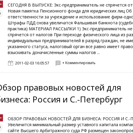
СЕГОДНЯ В ВЫПУСКЕ: Экс-предприниматель не спрячется от
Новая памятка Пенсионного фонда для юридических лиц Об
ответственности за учреждение и использование фирм-одн
Штрафы ПДД снова увеличатся Фальшивая банкнота (судеб
практика) МАТЕРИАЛ РАССЫЛКИ 1) Экс-предприниматель не
спрячется от налогов При переходе физического лица из ра
индивидуальных предпринимателей в разряд граждан, не и
указанного статуса, налоговый орган все равно имеет прав
взыскивать доначисленные суммы налогов ...
+ Комментировать
2011-02-03 16:05:57
Обзор правовых новостей для
бизнеса: Россия и С.-Петербург
ОБЗОР ПРАВОВЫХ НОВОСТЕЙ ДЛЯ БИЗНЕСА: РОССИЯ И С.-
Увеличится минимальный размер уставного капитала компан
сайте Высшего Арбитражного суда РФ размещен законопрое