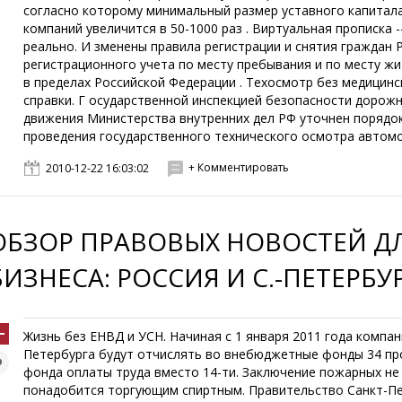
согласно которому минимальный размер уставного капитала
компаний увеличится в 50-1000 раз . Виртуальная прописка -
реально. И зменены правила регистрации и снятия граждан 
регистрационного учета по месту пребывания и по месту ж
в пределах Российской Федерации . Техосмотр без медицинс
справки. Г осударственной инспекцией безопасности дорож
движения Министерства внутренних дел РФ уточнен порядо
проведения государственного технического осмотра автомот
+ Комментировать
2010-12-22 16:03:02
ОБЗОР ПРАВОВЫХ НОВОСТЕЙ Д
БИЗНЕСА: РОССИЯ И С.-ПЕТЕРБУ
Жизнь без ЕНВД и УСН. Начиная с 1 января 2011 года компа
Петербурга будут отчислять во внебюджетные фонды 34 пр
фонда оплаты труда вместо 14-ти. Заключение пожарных не
понадобится торгующим спиртным. Правительство Санкт-П