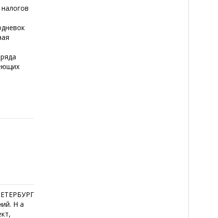
 налогов
одневок
ная
зряда
меющих
о
ПЕТЕРБУРГ
ий. Н а
кт,