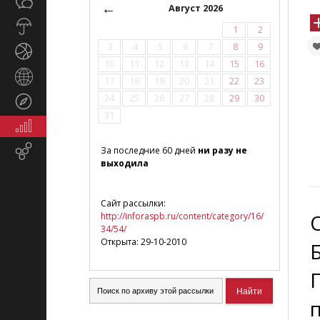
Общество
СМИ
←
Август 2026
Прогноз
1
2
погоды
3
4
5
6
7
8
9
Спорт
10
11
12
13
14
15
16
Страны
17
18
19
20
21
22
23
и
24
25
26
27
28
29
30
Туризм
регионы
31
Экономика
и
Email-
За последние 60 дней
ни разу не
финансы
выходила
маркетинг
Сайт рассылки:
http://inforaspb.ru/content/category/16/
34/54/
Открыта: 29-10-2010