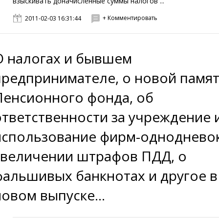
взыскивать доначисленные суммы налогов ...
+ Комментировать
2011-02-03 16:31:44
О налогах и бывшем
предпринимателе, о новой памя
Пенсионного фонда, об
ответственности за учреждение 
использование фирм-однодневок
увеличении штрафов ПДД, о
фальшивых банкнотах и другое в
новом выпуске...