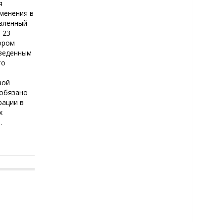
я
зменения в
авленный
 23
тором
зведенным
то
вой
 обязано
рации в
х
.