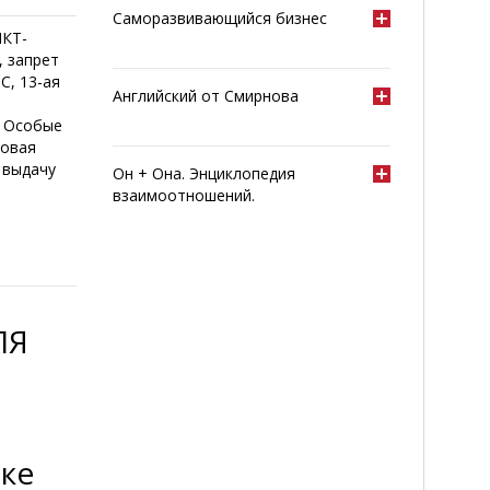
Саморазвивающийся бизнес
КТ-
 запрет
С, 13-ая
Английский от Смирнова
: Особые
Новая
 выдачу
Он + Она. Энциклопедия
взаимоотношений.
ЛЯ
тке