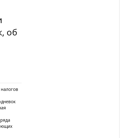
и
, об
 налогов
одневок
ная
зряда
меющих
о