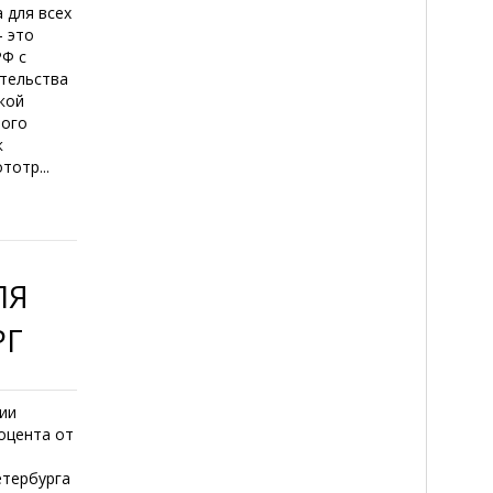
 для всех
- это
РФ с
ительства
кой
ного
к
отр...
ЛЯ
РГ
нии
оцента от
етербурга