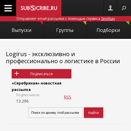
Отправляет email-рассылки с помощью сервиса
Sendsay
Выпуски
Группы
Подборки
Logirus - эксклюзивно и
профессионально о логистике в России
Подписаться
«Серебряная» новостная
рассылка
Подписчиков
RSS
13.296