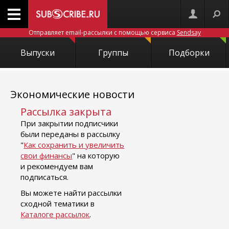
Отправляет email-рассылки с помощью сервиса
Sendsay
Выпуски
Группы
Подборки
Экономические новости
Рассылка закрыта
При закрытии подписчики
были переданы в рассылку
"
Как сохранить и увеличить
свои финансы
" на которую
и рекомендуем вам
подписаться.
Вы можете найти рассылки
сходной тематики в
Каталоге рассылок
.