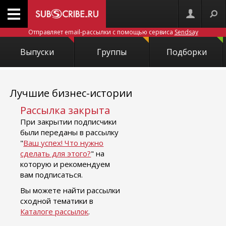
Отправляет email-рассылки с помощью сервиса
Sendsay
Выпуски
Группы
Подборки
Лучшие бизнес-истории
Рассылка закрыта
При закрытии подписчики
были переданы в рассылку
"
Ваш успех! Что нужно
сделать для этого?
" на
которую и рекомендуем
вам подписаться.
Вы можете найти рассылки
сходной тематики в
Каталоге рассылок
.