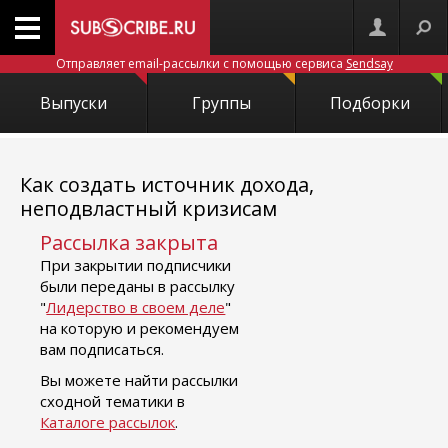
Отправляет email-рассылки с помощью сервиса
Sendsay
Выпуски
Группы
Подборки
Как создать источник дохода,
неподвластный кризисам
Рассылка закрыта
При закрытии подписчики
были переданы в рассылку
"
Лидерство в своем деле
"
на которую и рекомендуем
вам подписаться.
Вы можете найти рассылки
сходной тематики в
Каталоге рассылок
.