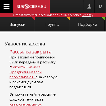
Отправляет email-рассылки с помощью сервиса
Sendsay
Выпуски
Группы
Подборки
Удвоение дохода
Рассылка закрыта
При закрытии подписчики
были переданы в рассылку
"
Секреты бизнеса.
Предприниматели
рассказывают...
" на которую
и рекомендуем вам
подписаться.
Вы можете найти рассылки
сходной тематики в
Каталоге рассылок
.