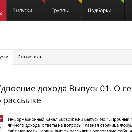
и
Выпуски
Группы
Подборки
y
уски
Статистика
Удвоение дохода Выпуск 01. О се
о рассылке
Информационный Канал Subscribe.Ru Выпуск No 1. Пробный.
личного дохода: ответы на вопросы Главная страница Фору
сайт Написать Первый выпуск рассылки Приветствую тебя, ч