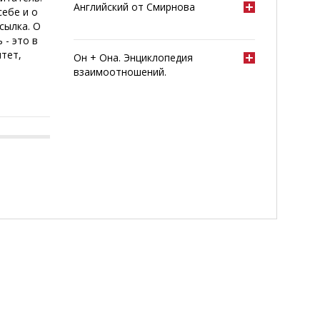
Английский от Смирнова
себе и о
сылка. О
 - это в
итет,
Он + Она. Энциклопедия
взаимоотношений.