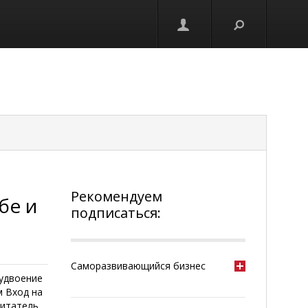
Рекомендуем
бе и
подписаться:
Саморазвивающийся бизнес
 удвоение
м Вход на
итатель.