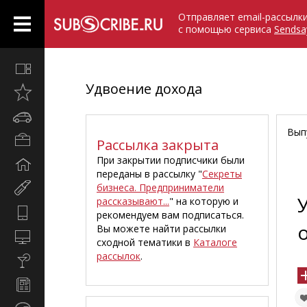
Отправляет email-рассылк
с помощью сервиса
Sendsa
Все
вместе
Удвоение дохода
Открыто
недавно
Автомобили
Вып
Бизнес
Рассылка закрыта
и
При закрытии подписчики были
Дом
карьера
переданы в рассылку "
Секреты
и
бизнеса. Предприниматели
Мир
семья
рассказывают...
" на которую и
женщины
Hi-
рекомендуем вам подписаться.
Tech
Вы можете найти рассылки
Компьютеры
сходной тематики в
Каталоге
и
рассылок
.
Культура,
интернет
стиль
Новости
жизни
и