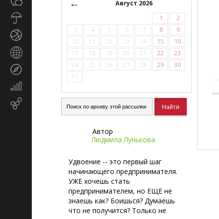
Общество
←
СМИ
Август 2026
Прогноз
1
2
погоды
3
4
5
6
7
8
9
Спорт
10
11
12
13
14
15
16
Страны
17
18
19
20
21
22
23
и
24
25
26
27
28
29
30
Туризм
регионы
31
Экономика
и
Email-
финансы
маркетинг
Автор
Людмила Лунькова
Удвоение -- это первый шаг
начинающего предпринимателя.
УЖЕ хочешь стать
предпринимателем, но ЕЩЕ не
знаешь как? Боишься? Думаешь
что не получится? Только не