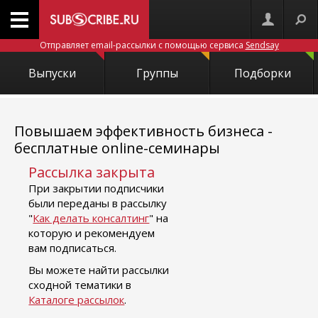
Отправляет email-рассылки с помощью сервиса
Sendsay
Выпуски
Группы
Подборки
Повышаем эффективность бизнеса -
бесплатные online-семинары
Рассылка закрыта
При закрытии подписчики
были переданы в рассылку
"
Как делать консалтинг
" на
которую и рекомендуем
вам подписаться.
Вы можете найти рассылки
сходной тематики в
Каталоге рассылок
.