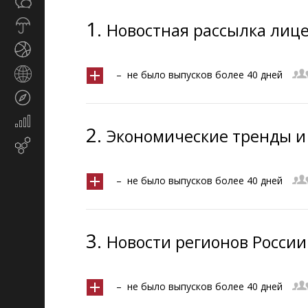
Общество
СМИ
1.
Прогноз
Новостная рассылка лице
погоды
Спорт
Страны
– не было выпусков более 40 дней
и
Туризм
регионы
Экономика
2.
Экономические тренды и 
и
Email-маркетинг
финансы
– не было выпусков более 40 дней
3.
Новости регионов России
– не было выпусков более 40 дней