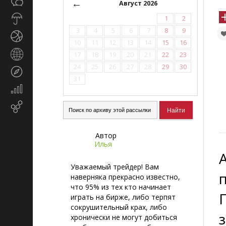
Общество
←
СМИ
Август 2026
Прогноз
1
2
погоды
3
4
5
6
7
8
9
Спорт
10
11
12
13
14
15
16
Страны
17
18
19
20
21
22
23
и
24
25
26
27
28
29
30
Туризм
регионы
31
Экономика
и
Email-
финансы
маркетинг
Автор
Илья
Уважаемый трейдер! Вам
наверняка прекрасно известно,
что 95% из тех кто начинает
играть на бирже, либо терпят
сокрушительный крах, либо
хронически не могут добиться