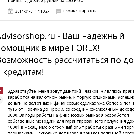
Прибыль до 3500 рублей за сессию ...
+ Комментировать
2014-01-01 14:10:27
Advisorshop.ru - Ваш надежный
помощник в мире FOREX!
Возможность рассчитаться по д
и кредитам!
Здравствуйте! Меня зовут Дмитрий Глазков. Я являюсь прак
заработка на валютном рынке, и торгую опционами. Успешн
деньги на валютных и финансовых сделках уже более 5 лет.
путь от Новичка до Профи, со средним ежемесячным доход
3000. За годы работы на финансовых рынках я разработал
собственные методики для гарантированного получения до
1000$ в месяц. Имею огромный опыт работы с разными тор
площадками. Несколько лет назад я занялся валютной торго