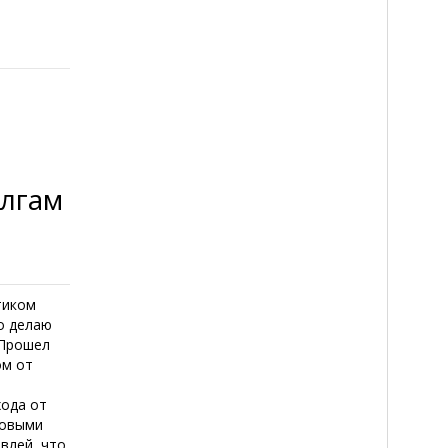
олгам
тиком
о делаю
 Прошел
ом от
хода от
говыми
влей, что