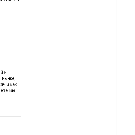
й и
м Рынке,
яч и как
нете Вы