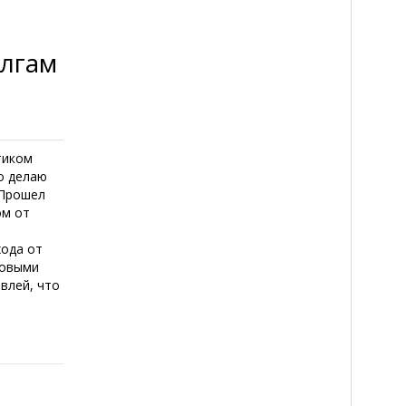
олгам
тиком
о делаю
 Прошел
ом от
хода от
говыми
влей, что