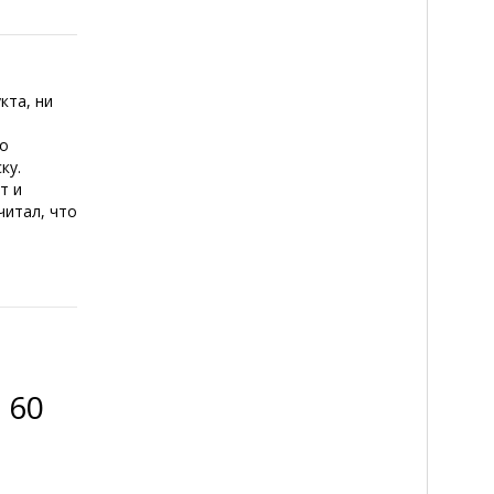
кта, ни
но
ку.
т и
читал, что
 60