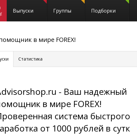
и
Выпуски
Группы
Подборки
y
 помощник в мире FOREX!
уски
Статистика
Advisorshop.ru - Ваш надежный
помощник в мире FOREX!
Проверенная система быстрого
заработка от 1000 рублей в сутк