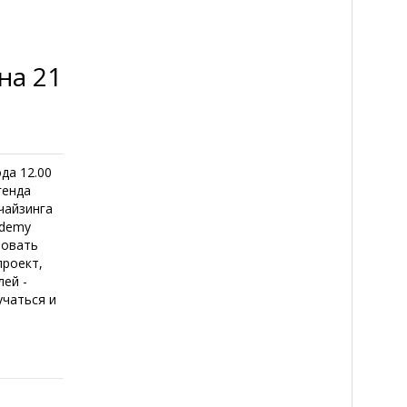
на 21
да 12.00
генда
чайзинга
ademy
вовать
проект,
ей -
учаться и