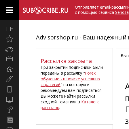
Отправляет email-рассылк
с помощью сервиса
Sendsa
Все
вместе
Advisorshop.ru - Ваш надежный
Открыто
недавно
Автомобили
Вып
Бизнес
Рассылка закрыта
и
При закрытии подписчики были
Дом
карьера
переданы в рассылку "
Forex
и
обучение - в поиске успешных
Мир
семья
стратегий
" на которую и
женщины
Hi-
рекомендуем вам подписаться.
Tech
Вы можете найти рассылки
Компьютеры
сходной тематики в
Каталоге
и
рассылок
.
Культура,
интернет
стиль
Новости
жизни
и