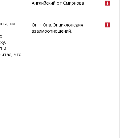
Английский от Смирнова
кта, ни
Он + Она. Энциклопедия
взаимоотношений.
но
ку.
т и
читал, что