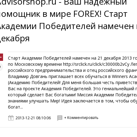
Advisorshop.ru - Ваш надежный
помощник в мире FOREX! Старт
Академии Победителей намечен 
декабря
Старт Академии Победителей намечен на 21 декабря 2013 го
по Московскому времени http://srclick.ru/click/c30000b2vCy Ле
российского предпринимательства и отец российского фран
Владимир Довгань приглашает всех обучаться в Winners Ac
(Академию Победителей! Для меня большая честь приветст
Вас на проекте Академия Победителей. Это гениальнейший 
который сделает Вас богатыми! Миссия Академии Победител
знаниями улучшать Мир! Идея заключается в том, чтобы об
богат...
+ Комментировать
2013-12-21 08:10:06