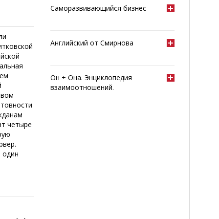
Саморазвивающийся бизнес
ли
Английский от Смирнова
итковской
ийской
мальная
ием
Он + Она. Энциклопедия
й
взаимоотношений.
авом
отовности
ажданам
нт четыре
рую
рвер.
- один