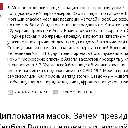
В Москве скончались еще 14 пациентов с коронавирусом *
Государство не > парикмахеров. Оно их гладит по головке. К
Франции спасают частных предпринимателей и вообще всех,
потерял работу. Свидетельства пострадавших * Книжная кой
22, Берлин. Проект > и Анны Наринской открыт на карантин.
-- один рассказ * Во Франции поездку в приют за животным 
уважительной причиной для выхода из дома * Клинический к
Сотни уфимских врачей оказались заперты в своей больнице
Телеканалы > и ТНТ будут транслировать богослужения в п
ночь * Московские власти обязали таксистов проверять у к
спецпропуска * В Мурманской больнице объявили карантин
смерти пациентки с подозрением на COVID-19 * Мерч и при
самоизоляции. Как помочь Barking store и бездомным живот
Собянин утвердил порядок выдачи цифровых пропусков в Мос
+ Комментировать
2020-04-12 07:02:41
Дипломатия масок. Зачем презид
Сербии Вучич целовал китайски