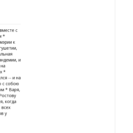
 вместе с
м *
мэрии к
гушетии,
альная
андемии, и
 на
х *
ся -- и на
о с собою
ом * Варя,
 Ростову
я, когда
 всех
ов у