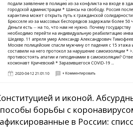
подали заявление в полицию из-за конфликта на входе в зда
городской администрации * Шансы на свободу. Россия посл
карантина может открыть путь к гражданской солидарности
Брюсселе из-за массовых беспорядков задержали более 50 
Деньги есть -- на то, что нам не нужно. Почему государству
необходимо перейти на индивидуальную реабилитацию инва
Шедевр. 11 апреля умер Александр Александрович Тимофеев
Москве полицейские спасли мужчину от падения с 15 этажа 
составили на него протокол за нарушение самоизоляции * >.
противостоять апатии и гиподинамии в самоизоляции? Отв
космонавт Кричевский * Заразившегося COVID-19 ...
+ Комментировать
2020-04-12 21:01:10
Конституцией и иконой. Абсурдн
способы борьбы с коронавирусо
зафиксированные в России: спис