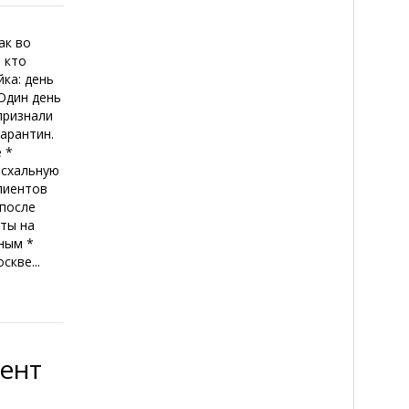
ак во
 кто
ка: день
 Один день
признали
арантин.
 *
асхальную
лиентов
 после
юты на
ным *
кве...
ент
й