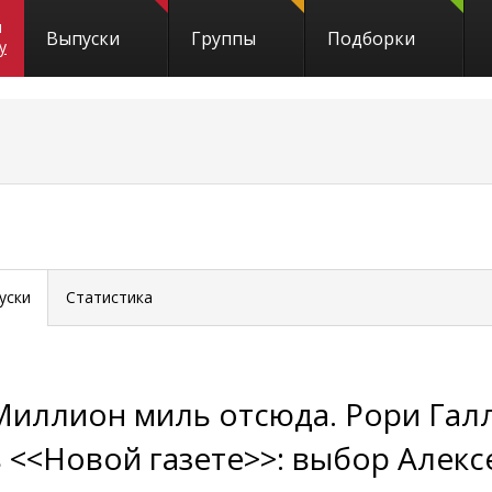
и
Выпуски
Группы
Подборки
y
уски
Статистика
Миллион миль отсюда. Рори Гал
в <<Новой газете>>: выбор Алекс