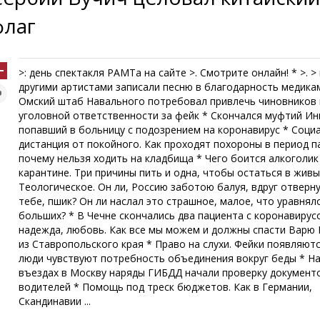
флаг
>: день спектакля РАМТа на сайте >. Смотрите онлайн! * >. >
другими артистами записали песню в благодарность медика
Омский штаб Навального потребовал привлечь чиновников 
уголовной ответственности за фейк * Скончался муфтий Ин
попавший в больницу с подозрением на коронавирус * Соци
дистанция от покойного. Как проходят похороны в период п
почему нельзя ходить на кладбища * Чего боится алкоголик
карантине. Три причины пить и одна, чтобы остаться в живы
Теологическое. Он ли, Россию заботою балуя, вдруг отвернул
тебе, пшик? Он ли наслал это страшное, малое, что уравнял
больших? * В Чечне скончались два пациента с коронавирус
надежда, любовь. Как все мы можем и должны спасти Варю
из Ставропольского края * Право на слухи. Фейки появляютс
люди чувствуют потребность объединения вокруг беды * На
въездах в Москву наряды ГИБДД начали проверку документ
водителей * Помощь под треск бюджетов. Как в Германии,
Скандинавии ...