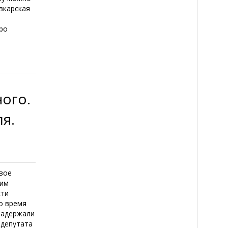
вкарская
ро
ого.
ля.
овое
жим
сти
о время
 задержали
 депутата