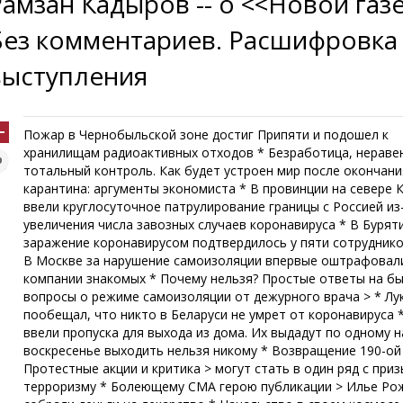
Рамзан Кадыров -- о <<Новой газе
Без комментариев. Расшифровка
выступления
Пожар в Чернобыльской зоне достиг Припяти и подошел к
хранилищам радиоактивных отходов * Безработица, нераве
тотальный контроль. Как будет устроен мир после окончани
карантина: аргументы экономиста * В провинции на севере 
ввели круглосуточное патрулирование границы с Россией из
увеличения числа завозных случаев коронавируса * В Бурят
заражение коронавирусом подтвердилось у пяти сотрудник
В Москве за нарушение самоизоляции впервые оштрафовал
компании знакомых * Почему нельзя? Простые ответы на б
вопросы о режиме самоизоляции от дежурного врача > * Л
пообещал, что никто в Беларуси не умрет от коронавируса 
ввели пропуска для выхода из дома. Их выдадут по одному н
воскресенье выходить нельзя никому * Возвращение 190-ой 
Протестные акции и критика > могут стать в один ряд с при
терроризму * Болеющему СМА герою публикации > Илье Ро