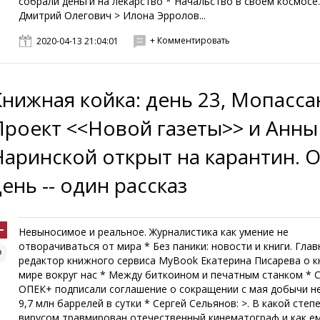
собрали деньги на лекарство * Начальство в своем космосе.
Дмитрий Олегович > Илона Эрролов...
+ Комментировать
2020-04-13 21:04:01
Книжная койка: день 23, Мопасса
Проект <<Новой газеты>> и Анны
Наринской открыт на карантин. 
ень -- один рассказ
Невыносимое и реальное. Журналистика как умение не
отворачиваться от мира * Без паники: новости и книги. Гла
редактор книжного сервиса MyBook Екатерина Писарева о к
мире вокруг нас * Между биткоином и печатным станком * 
ОПЕК+ подписали соглашение о сокращении с мая добычи н
9,7 млн баррелей в сутки * Сергей Сельянов: >. В какой степ
вирусом травмирован отечественный кинематограф и как е