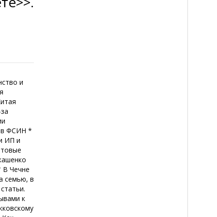
те>>.
нство и
я
Китая
-за
ии
ов ФСИН *
и ИП и
ытовые
укашенко
* В Чечне
а семью, в
статьи.
зывами к
жковскому