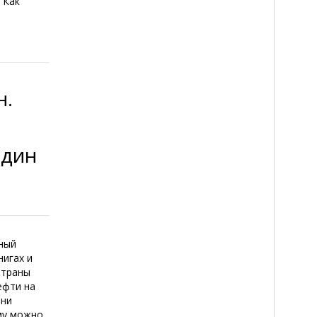
 Как
н.
Один
вный
нигах и
Страны
ефти на
ени
му можно