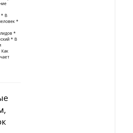
ние
е
 * В
человек *
лидов *
ский * В
и
 Как
ечает
ые
м,
ок