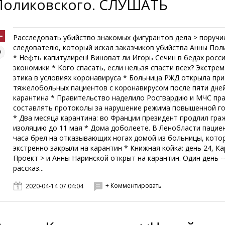
Поликовского. СЛУШАТЬ
Расследовать убийство знакомых фигурантов дела > поручи
следователю, который искал заказчиков убийства Анны Пол
* Нефть капитулирен! Виноват ли Игорь Сечин в бедах росс
экономики * Кого спасать, если нельзя спасти всех? Экстре
этика в условиях коронавируса * Больница РЖД открыла пр
тяжелобольных пациентов с коронавирусом после пяти дне
карантина * Правительство наделило Росгвардию и МЧС пр
составлять протоколы за нарушение режима повышенной г
* Два месяца карантина: во Франции президент продлил гр
изоляцию до 11 мая * Дома доболеете. В Ленобласти пацие
часа брел на отказывающих ногах домой из больницы, кото
экстренно закрыли на карантин * Книжная койка: день 24, Ка
Проект > и Анны Наринской открыт на карантин. Один день -
рассказ...
+ Комментировать
2020-04-14 07:04:04