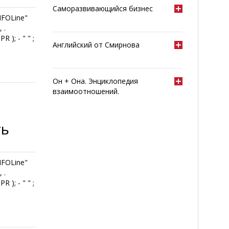
Саморазвивающийся бизнес
INFOLine"
 .
PR ); - " " ;
Английский от Смирнова
Он + Она. Энциклопедия
взаимоотношений.
ть
INFOLine"
 .
PR ); - " " ;