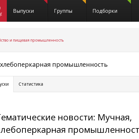
и
Выпуски
Группы
Подборки
y
йство и пищевая промышленность
, хлебоперкарная промышленность
уски
Статистика
Тематические новости: Мучная,
хлебоперкарная промышленнос