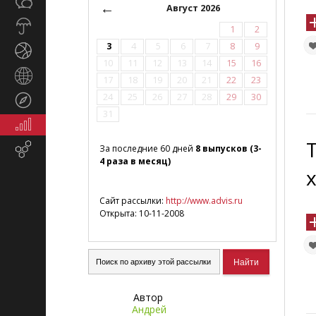
Общество
СМИ
←
Август 2026
Прогноз
1
2
погоды
3
4
5
6
7
8
9
Спорт
10
11
12
13
14
15
16
Страны
17
18
19
20
21
22
23
и
24
25
26
27
28
29
30
Туризм
регионы
31
Экономика
и
Email-
За последние 60 дней
8 выпусков (3-
финансы
4 раза в месяц)
маркетинг
Сайт рассылки:
http://www.advis.ru
Открыта: 10-11-2008
Автор
Андрей