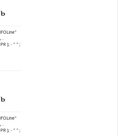
ть
INFOLine"
 .
PR ); - " " ;
ть
INFOLine"
 .
PR ); - " " ;