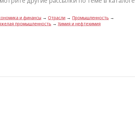
мотрите другие рассылки по теме в каталоге
кономика и финансы
→
Отрасли
→
Промышленность
→
яжелая промышленность
→
Химия и нефтехимия