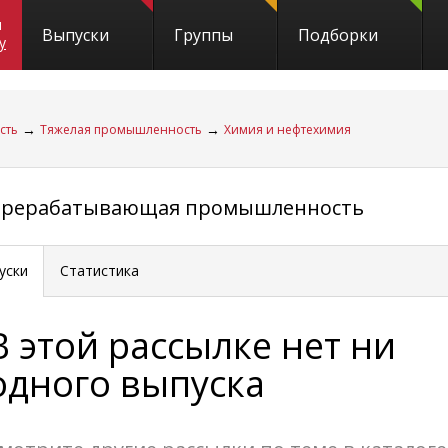
и
Выпуски
Группы
Подборки
y
→
→
сть
Тяжелая промышленность
Химия и нефтехимия
перерабатывающая промышленность
уски
Статистика
В этой рассылке нет ни
одного выпуска