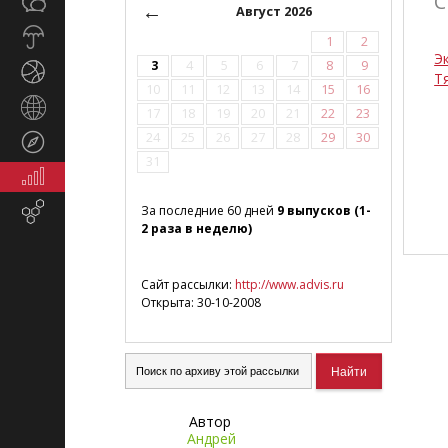
С
Общество
СМИ
←
Август 2026
Прогноз
1
2
погоды
Э
3
4
5
6
7
8
9
Спорт
Т
10
11
12
13
14
15
16
Страны
17
18
19
20
21
22
23
и
24
25
26
27
28
29
30
Туризм
регионы
31
Экономика
и
Email-
За последние 60 дней
9 выпусков (1-
финансы
2 раза в неделю)
маркетинг
Сайт рассылки:
http://www.advis.ru
Открыта: 30-10-2008
Автор
Андрей