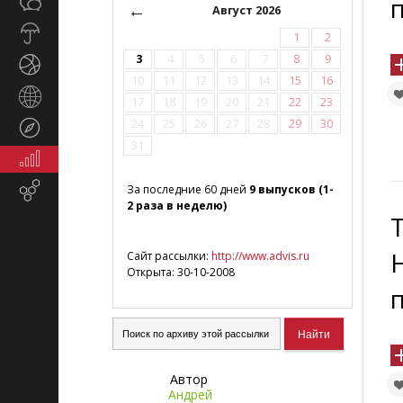
Общество
СМИ
←
Август 2026
Прогноз
1
2
погоды
3
4
5
6
7
8
9
Спорт
10
11
12
13
14
15
16
Страны
17
18
19
20
21
22
23
и
24
25
26
27
28
29
30
Туризм
регионы
31
Экономика
и
Email-
За последние 60 дней
9 выпусков (1-
финансы
2 раза в неделю)
маркетинг
Сайт рассылки:
http://www.advis.ru
Открыта: 30-10-2008
Автор
Андрей