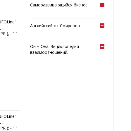
Саморазвивающийся бизнес
INFOLine"
Английский от Смирнова
 .
PR ); - " " ;
Он + Она. Энциклопедия
взаимоотношений.
INFOLine"
 .
PR ); - " " ;