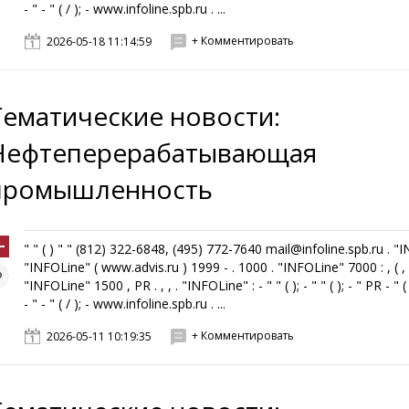
- " - " ( / ); - www.infoline.spb.ru . ...
+ Комментировать
2026-05-18 11:14:59
Тематические новости:
Нефтеперерабатывающая
промышленность
" " ( ) " " (812) 322-6848, (495) 772-7640 mail@infoline.spb.ru . "
"INFOLine" ( www.advis.ru ) 1999 - . 1000 . "INFOLine" 7000 : , ( , ,
"INFOLine" 1500 , PR . , , . "INFOLine" : - " " ( ); - " " ( ); - " PR - " ( 
- " - " ( / ); - www.infoline.spb.ru . ...
+ Комментировать
2026-05-11 10:19:35