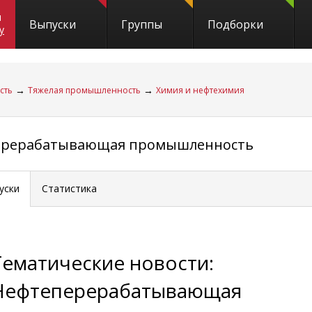
и
Выпуски
Группы
Подборки
y
→
→
сть
Тяжелая промышленность
Химия и нефтехимия
перерабатывающая промышленность
уски
Статистика
Тематические новости:
Нефтеперерабатывающая