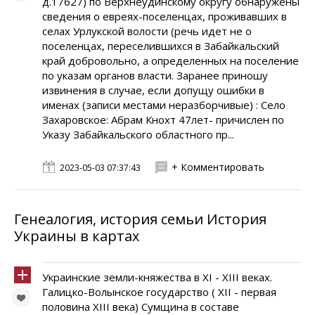
д.17627) по Верхнеудинскому округу обнаружены
сведения о евреях-поселенцах, проживавших в
селах Урлукской волости (речь идет не о
поселенцах, переселившихся в Забайкальский
край добровольно, а определенных на поселение
по указам органов власти. Заранее приношу
извинения в случае, если допущу ошибки в
именах (записи местами неразборчивые) : Село
Захаровское: Абрам Кнохт 47лет- причислен по
Указу Забайкальского областного пр...
+ Комментировать
2023-05-03 07:37:43
Генеалогия, история семьи История
Украины в картах
Украинские земли-княжества в XI - XIII веках.
Галицко-Волынское государство ( XII - первая
половина XIII века) Сумщина в составе