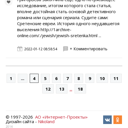
исследование, итогом которого стала статья,
вполне достойная стать основой детективного
романа или сценария сериала. Судите сами:
Сретенские евреи. История одного неудавшегоя
выселения http://1archive-
online.com/./jewish/jewish-sretenka.html ...
+ Комментировать
2022-01-12 08:58:54
1
...
4
5
6
7
8
9
10
11
...
12
13
18
© 1997-
2026
АО «Интернет-Проекты»
Дизайн сайта -
Nikoland
2014