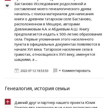
Бастаново Исследование родословной и
составление моего генеалогического древа
началось с поиска материалов для написания
книги о древнем татарском селе Бастаново,
расположенном в Мещере, авторами
Девликамовым А.А. и Абдиевым А.Ш. Книгу
предполагается издать к 500-летию образования
села. Первые упоминания этого населенного
пункта в официальных документах появляются в
начале XVI века. Татарское население села в
грамотах, относящихся к XVII веку, именуется
шацкими, а ...
+ Комментировать
2022-07-12 18:53:50
Генеалогия, история семьи
Давний друг и партнер нашего проекта Юлия
Григорьева закончила еще одно потрясающее