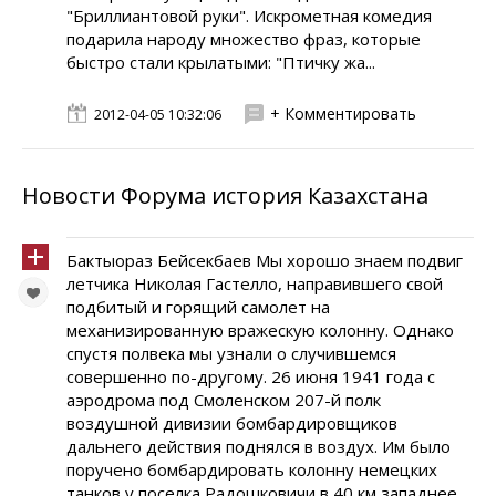
"Бриллиантовой руки". Искрометная комедия
подарила народу множество фраз, которые
быстро стали крылатыми: "Птичку жа...
+ Комментировать
2012-04-05 10:32:06
Новости Форума история Казахстана
Бактыораз Бейсекбаев Мы хорошо знаем подвиг
летчика Николая Гастелло, направившего свой
подбитый и горящий самолет на
механизированную вражескую колонну. Однако
спустя полвека мы узнали о случившемся
совершенно по-другому. 26 июня 1941 года с
аэродрома под Смоленском 207-й полк
воздушной дивизии бомбардировщиков
дальнего действия поднялся в воздух. Им было
поручено бомбардировать колонну немецких
танков у поселка Радошковичи в 40 км западнее