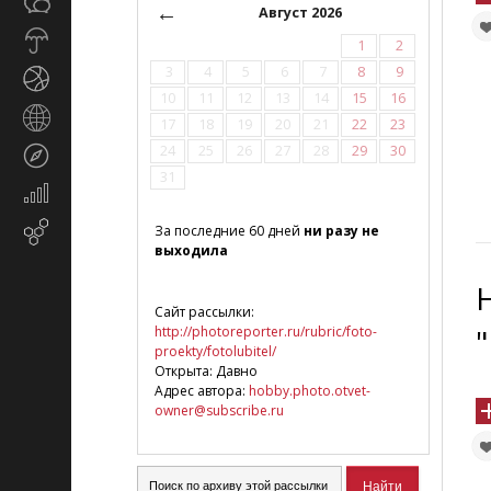
Общество
СМИ
←
Август 2026
Прогноз
1
2
погоды
3
4
5
6
7
8
9
Спорт
10
11
12
13
14
15
16
Страны
17
18
19
20
21
22
23
и
24
25
26
27
28
29
30
Туризм
регионы
31
Экономика
и
Email-
За последние 60 дней
ни разу не
финансы
выходила
маркетинг
Сайт рассылки:
http://photoreporter.ru/rubric/foto-
proekty/fotolubitel/
Открыта: Давно
Адрес автора:
hobby.photo.otvet-
owner@subscribe.ru