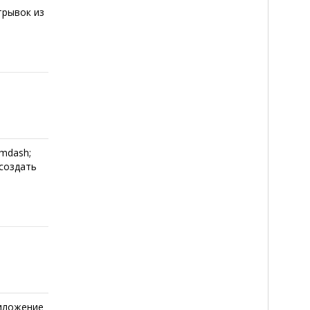
трывок из
mdash;
создать
иложение