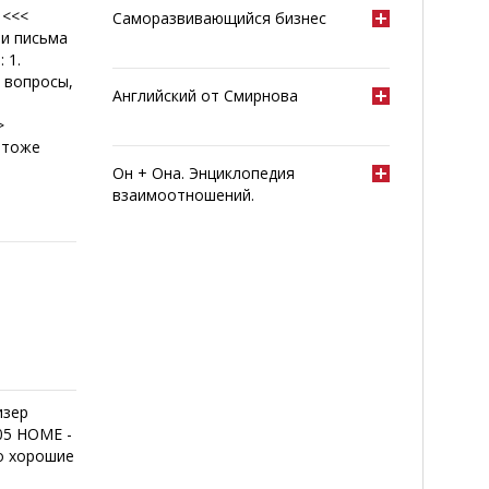
 <<<
Саморазвивающийся бизнес
ши письма
 1.
 вопросы,
Английский от Смирнова
>
н тоже
Он + Она. Энциклопедия
взаимоотношений.
изер
05 HOME -
о хорошие