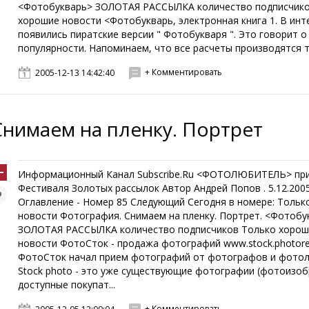
<Фотобукварь> ЗОЛОТАЯ РАССЫЛКА количество подписчико
хорошие новости <Фотобукварь, электронная книга 1. В инт
появились пиратские версии " Фотобукваря ". Это говорит 
популярности. Напоминаем, что все расчеты производятся то
+ Комментировать
2005-12-13 14:42:40
Снимаем на пленку. Портрет
Информационный Канал Subscribe.Ru <ФОТОЛЮБИТЕЛЬ> пр
Фестиваля Золотых рассылок Автор Андрей Попов . 5.12.200
Оглавление - Номер 85 Следующий Сегодня в номере: Тольк
новости Фотография. Снимаем на пленку. Портрет. <Фотобу
ЗОЛОТАЯ РАССЫЛКА количество подписчиков Только хорош
новости ФотоСток - продажа фотографий www.stock.photorep
ФотоСток начал прием фотографий от фотографов и фото
Stock photo - это уже существующие фотографии (фотоизо
доступные покупат...
+ Комментировать