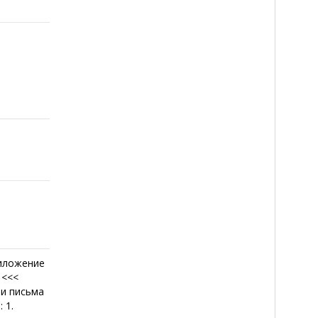
иложение
 <<<
ши письма
 1.