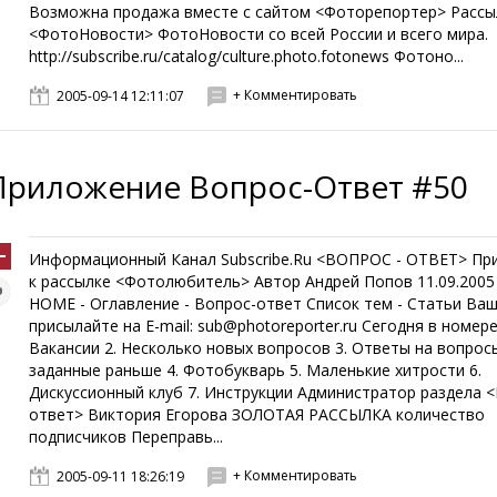
Возможна продажа вместе с сайтом <Фоторепортер> Рассы
<ФотоНовости> ФотоНовости со всей России и всего мира.
http://subscribe.ru/catalog/culture.photo.fotonews Фотоно...
+ Комментировать
2005-09-14 12:11:07
Приложение Вопрос-Ответ #50
Информационный Канал Subscribe.Ru <ВОПРОС - ОТВЕТ> Пр
к рассылке <Фотолюбитель> Автор Андрей Попов 11.09.2005
HOME - Оглавление - Вопрос-ответ Список тем - Статьи Ва
присылайте на E-mail: sub@photoreporter.ru Сегодня в номере:
Вакансии 2. Несколько новых вопросов 3. Ответы на вопрос
заданные раньше 4. Фотобукварь 5. Маленькие хитрости 6.
Дискуссионный клуб 7. Инструкции Администратор раздела 
ответ> Виктория Егорова ЗОЛОТАЯ РАССЫЛКА количество
подписчиков Переправь...
+ Комментировать
2005-09-11 18:26:19