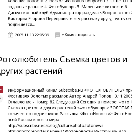
Хорошие новости 2. Несколько новых вопросов 3. Ответы на
заданные раньше 4. Фотобукварь 5. Маленькие хитрости 6.
Дискуссионный клуб Администратор раздела <Вопрос-ответ
Виктория Егорова Переправьте эту рассылку другу, пусть о
подпишется...
+ Комментировать
2005-11-13 22:05:39
Фотолюбитель Съемка цветов и
других растений
Информационный Канал Subscribe.Ru <ФОТОЛЮБИТЕЛЬ> пр
Фестиваля Золотых рассылок Автор Андрей Попов . 3.11.200
Оглавление - Номер 82 Следующий Сегодня в номере: Фото
Съемка цветов и других растений <Фотобукварь> ЗОЛОТАЯ
количество подписчиков Рассылка <ФотоНовости> ФотоНов
всей России и всего мира
http://subscribe.ru/catalog/culture.photo.fotonews
http://photoreporter.ru/news/ Фотоновости Инструкции для