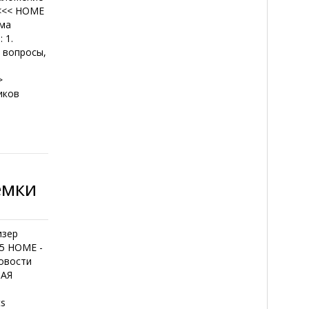
 <<< HOME
ьма
 1.
 вопросы,
>
иков
емки
изер
05 HOME -
овости
ТАЯ
ts