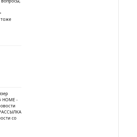
 вопросы,
>
н тоже
изер
5 HOME -
Новости
 РАССЫЛКА
ости со