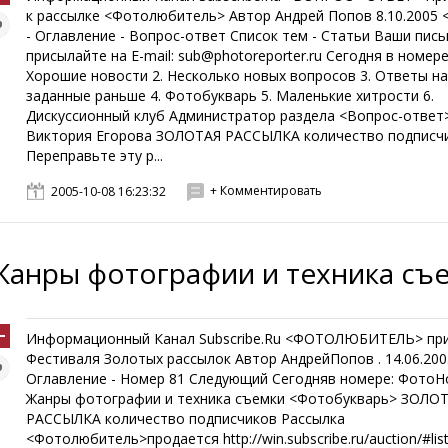
к рассылке <Фотолюбитель> Автор Андрей Попов 8.10.2005
- Оглавление - Вопрос-ответ Список тем - Статьи Ваши пис
присылайте на E-mail: sub@photoreporter.ru Сегодня в номере:
Хорошие новости 2. Несколько новых вопросов 3. Ответы на
заданные раньше 4. Фотобукварь 5. Маленькие хитрости 6.
Дискуссионный клуб Администратор раздела <Вопрос-ответ
Виктория Егорова ЗОЛОТАЯ РАССЫЛКА количество подписч
Переправьте эту р...
+ Комментировать
2005-10-08 16:23:32
Жанры фотографии и техника съ
Информационный Канал Subscribe.Ru <ФОТОЛЮБИТЕЛЬ> пр
Фестиваля Золотых рассылок Автор АндрейПопов . 14.06.20
Оглавление - Номер 81 Следующий Сегодняв номере: ФотоН
Жанры фотографии и техника съемки <Фотобукварь> ЗОЛО
РАССЫЛКА количество подписчиков Рассылка
<Фотолюбитель>продается http://win.subscribe.ru/auction/#lis