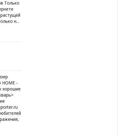
в Только
ернете
о растущей
лько н...
изер
5 HOME -
о хорошие
кварь>
ие
orter.ru
любителей
бражения,