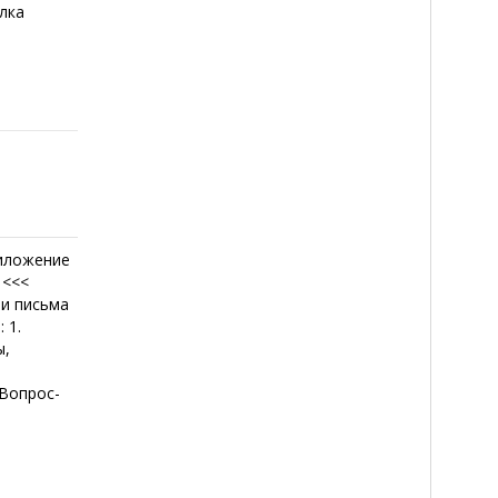
лка
иложение
 <<<
ши письма
 1.
ы,
<Вопрос-