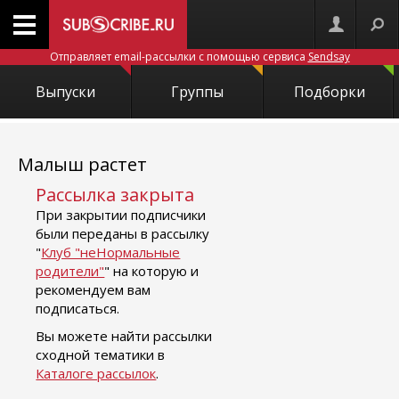
Отправляет email-рассылки с помощью сервиса
Sendsay
Выпуски
Группы
Подборки
Малыш растет
Рассылка закрыта
При закрытии подписчики
были переданы в рассылку
"
Клуб "неНормальные
родители"
" на которую и
рекомендуем вам
подписаться.
Вы можете найти рассылки
сходной тематики в
Каталоге рассылок
.