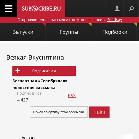
Отправляет email-рассылки с помощью сервиса
Sendsay
Выпуски
Группы
Подборки
Всякая Вкуснятина
Подписаться
Бесплатная «Серебряная»
новостная рассылка .
Подписчиков
RSS
4.427
Автор