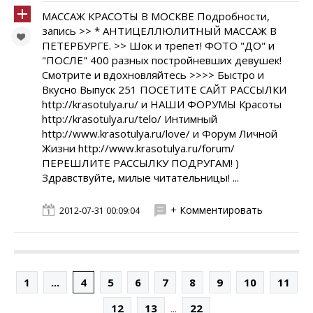
МАССАЖ КРАСОТЫ В МОСКВЕ Подробности,
запись >> * АНТИЦЕЛЛЮЛИТНЫЙ МАССАЖ В
ПЕТЕРБУРГЕ. >> Шок и трепет! ФОТО "ДО" и
"ПОСЛЕ" 400 разных постройневших девушек!
Смотрите и вдохновляйтесь >>>> Быстро и
Вкусно Выпуск 251 ПОСЕТИТЕ САЙТ РАССЫЛКИ
http://krasotulya.ru/ и НАШИ ФОРУМЫ Красоты
http://krasotulya.ru/telo/ Интимный
http://www.krasotulya.ru/love/ и Форум Личной
Жизни http://www.krasotulya.ru/forum/
ПЕРЕШЛИТЕ РАССЫЛКУ ПОДРУГАМ! )
Здравствуйте, милые читательницы! ...
+ Комментировать
2012-07-31 00:09:04
1
...
4
5
6
7
8
9
10
11
...
12
13
22