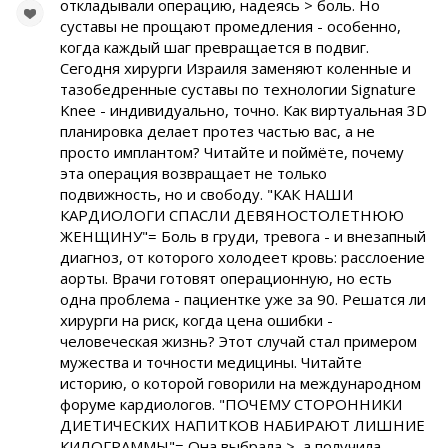
откладывали операцию, надеясь > боль. Но
суставы не прощают промедления - особенно,
когда каждый шаг превращается в подвиг.
Сегодня хирурги Израиля заменяют коленные и
тазобедренные суставы по технологии Signature
Knee - индивидуально, точно. Как виртуальная 3D
планировка делает протез частью вас, а не
просто имплантом? Читайте и поймёте, почему
эта операция возвращает не только
подвижность, но и свободу. "КАК НАШИ
КАРДИОЛОГИ СПАСЛИ ДЕВЯНОСТОЛЕТНЮЮ
ЖЕНЩИНУ"= Боль в груди, тревога - и внезапный
диагноз, от которого холодеет кровь: расслоение
аорты. Врачи готовят операционную, но есть
одна проблема - пациентке уже за 90. Решатся ли
хирурги на риск, когда цена ошибки -
человеческая жизнь? Этот случай стал примером
мужества и точности медицины. Читайте
историю, о которой говорили на международном
форуме кардиологов. "ПОЧЕМУ СТОРОННИКИ
ДИЕТИЧЕСКИХ НАПИТКОВ НАБИРАЮТ ЛИШНИЕ
КИЛОГРАММЫ"= Она выбрала >, а получила