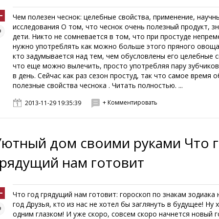
Чем полезен чеснок: целебные свойства, применение, научн
исследования О том, что чеснок очень полезный продукт, з
дети. Никто не сомневается в том, что при простуде непре
нужно употреблять как можно больше этого пряного овоща
кто задумывается над тем, чем обусловлены его целебные с
что еще можно вылечить, просто употребляя пару зубчиков
в день. Сейчас как раз сезон простуд, так что самое время 
полезные свойства чеснока . Читать полностью. ...
+ Комментировать
2013-11-29 19:35:39
Уютный дом своими руками Что 
грядущий нам готовит
Что год грядущий нам готовит: гороскоп по знакам зодиака 
год Друзья, кто из нас не хотел бы заглянуть в будущее! Ну 
одним глазком! И уже скоро, совсем скоро начнется новый г