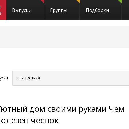
и
Выпуски
Группы
Подборки
y
уски
Статистика
Уютный дом своими руками Чем
полезен чеснок