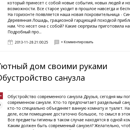
который принесет с собой новые события, новых людей и н
возможности. Все старое уходит в прошлое навсегда и бес
На горизонте появляется наша новая покровительница - Си
Деревянная Лошадь, грациозной гарцующей походкой прибл
нам. Что несет она с собой? Какие сюрпризы приготовила н
Подробный про...
+ Комментировать
2013-11-28 21:00:25
Уютный дом своими руками
Обустройство санузла
Обустройство современного санузла Друзья, сегодня мы по
современном санузле. Кто-то предпочитает раздельный сану
кто-то специально объединяет ванную комнату и туалет. Н
деле, если помещение достаточно большое, то смысл в этом
Все предметы гигиены в таком случае находятся в одной ко
Каким должен быть современный санузел? Желательно, что