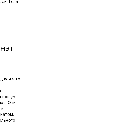
ов. Если
нат
одня чисто
и
х
инолеум -
ире. Они
 к
инатом.
ольного