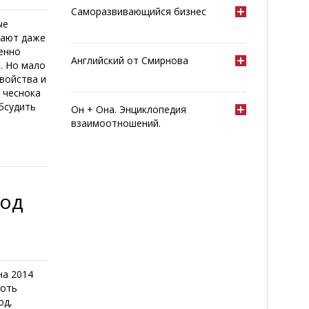
Саморазвивающийся бизнес
ые
нают даже
менно
Английский от Смирнова
. Но мало
войства и
 чеснока
обсудить
Он + Она. Энциклопедия
взаимоотношений.
год
на 2014
хоть
од,