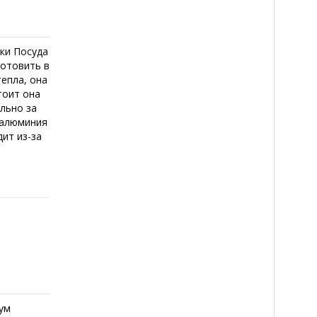
тки Посуда
готовить в
тепла, она
тоит она
ильно за
з алюминия
ит из-за
ум