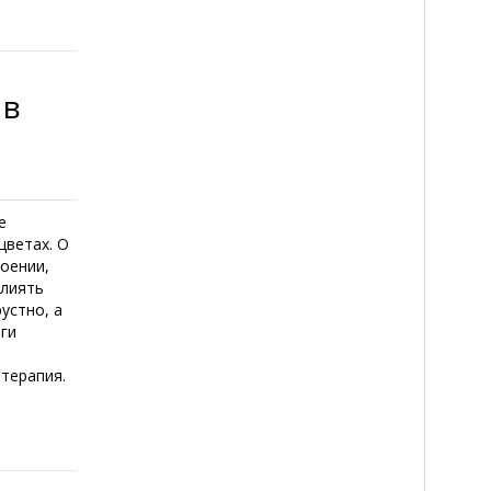
 в
е
цветах. О
роении,
влиять
устно, а
оги
отерапия.