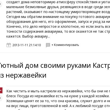
создает дома неповторимую атмосферу спокойствия и уюта
маленькие безмолвные друзья, резвящиеся в воде среди зе
растений, оказывают по-настоящему умиротворяющее возд
Сегодня мы обратим внимание на покупку готового аквариу
оборудования для него, его оформление, запуск и уход за ни
Конечно, это дело непростое и хлопотное, но если знать вс
тонкости содержания аквариума, то все окажется не так ст
кажется. Выбор аквариу...
+ Комментировать
2013-11-11 21:14:10
Уютный дом своими руками Каст
из нержавейки
Как чистить и мыть кастрюли из нержавейки, что бы они не
блеск Посуда из нержавейки есть на кухне у каждой хозяйки.
Хозяюшки ценят ее за то, что она красива, служит долго и н
на вкус пищи, приготовленной в ней. А к любимой посуде от