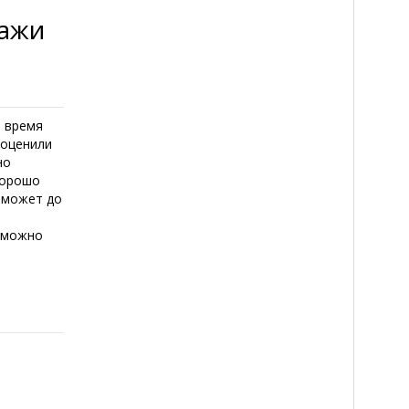
ражи
е время
 оценили
но
 Хорошо
н может до
и можно