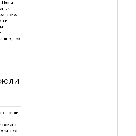
. Наши
леных
ействие.
ма и
м.
е
рашно, как
рюли
 потеряли
е влияет
носиться