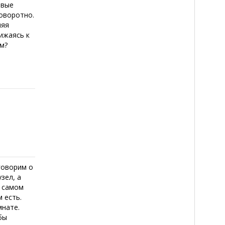
овые
поворотно.
няя
ижаясь к
ам?
говорим о
зел, а
а самом
 есть.
мнате.
бы