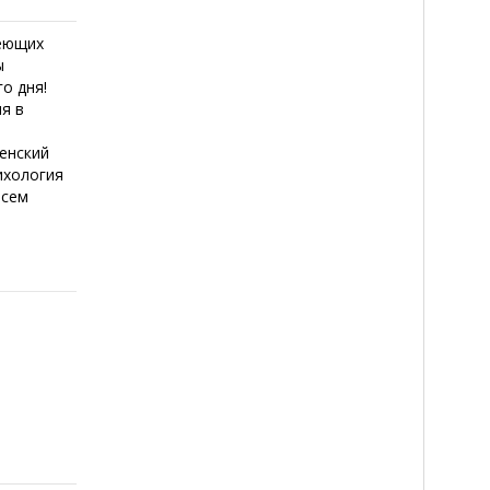
деющих
ы
о дня!
я в
енский
ихология
всем