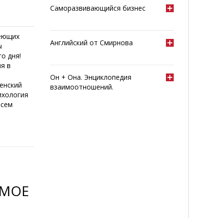
Саморазвивающийся бизнес
деющих
Английский от Смирнова
ы
о дня!
я в
Он + Она. Энциклопедия
енский
взаимоотношений.
ихология
всем
 МОЕ