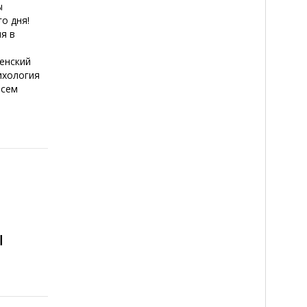
ы
о дня!
я в
енский
ихология
всем
ы