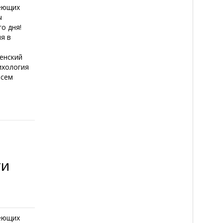
деющих
ы
о дня!
я в
енский
ихология
всем
ти
деющих