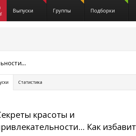
и
Выпуски
Группы
Подборки
y
ности...
уски
Статистика
Секреты красоты и
привлекательности... Как избави