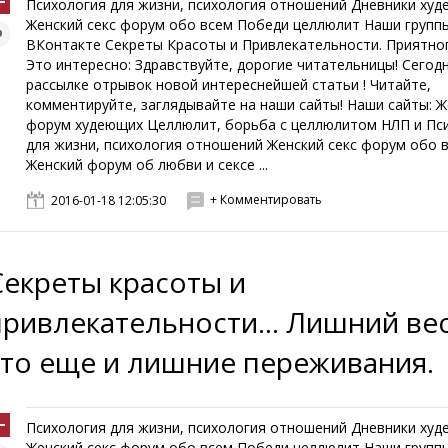
Психология для жизни, психология отношений Дневники ху
Женский секс форум обо всем Победи целлюлит Наши групп
ВКонтакте Секреты Красоты и Привлекательности. Приятног
Это интересно: Здравствуйте, дорогие читательницы! Сегодн
рассылке отрывок новой интереснейшей статьи ! Читайте,
комментируйте, заглядывайте на наши сайты! Наши сайты: Ж
форум худеющих Целлюлит, борьба с целлюлитом НЛП и Пс
для жизни, психология отношений Женский секс форум обо 
Женский форум об любви и сексе ...
+ Комментировать
2016-01-18 12:05:30
Секреты красоты и
привлекательности... Лишний вес
это еще и лишние переживания.
Психология для жизни, психология отношений Дневники ху
Женский секс форум обо всем Победи целлюлит Наши групп