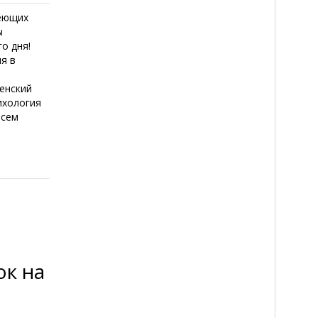
деющих
ы
о дня!
я в
енский
ихология
всем
ок на