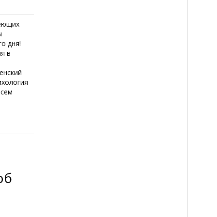
деющих
ы
о дня!
я в
енский
ихология
всем
об