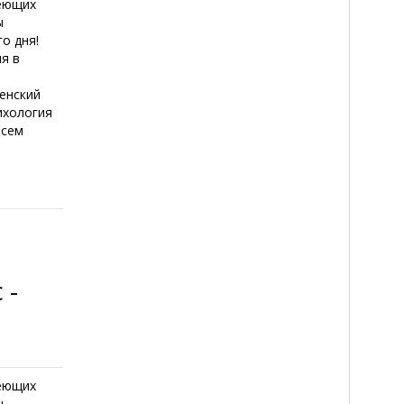
деющих
ы
о дня!
я в
енский
ихология
всем
 -
деющих
ы