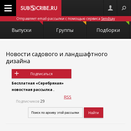
Отправляет email-рассылки с помощью сервиса
Sendsay
Выпуски
Группы
Подборки
Новости садового и ландшафтного
дизайна
Подписаться
Бесплатная «Серебряная»
новостная рассылка .
RSS
29
Подписчиков