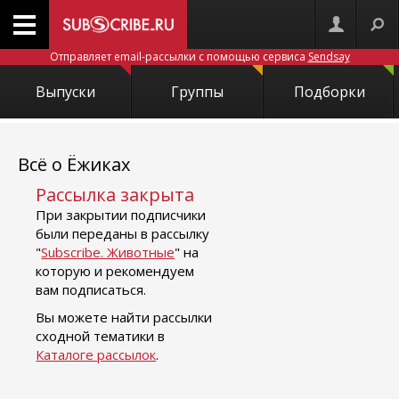
Отправляет email-рассылки с помощью сервиса
Sendsay
Выпуски
Группы
Подборки
Всё о Ёжиках
Рассылка закрыта
При закрытии подписчики
были переданы в рассылку
"
Subscribe. Животные
" на
которую и рекомендуем
вам подписаться.
Вы можете найти рассылки
сходной тематики в
Каталоге рассылок
.