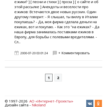
e:жики? ] [ песни и стихи ] [ проза ] [ о сайте и об
этой рассылке ] Анекдоты и веселости про
e:жиков: Встечаются двое новых pyсских. Один
дpyгомy говоpит: - Я слышал, ты виллy в Италии
покyпаешь? - Да, моя фиpма сделала деньги на
ежиках, вот и покyпаю. - Как это "на ежиках? - Да
наша фиpма занималась поставками ежиков в
Евpопy, для боpьбы с полевыми вpедителями. -
Сл...
+ Комментировать
2000-07-20 03:01:24
1
2
© 1997-
2026
АО «Интернет-Проекты»
Дизайн сайта -
Nikoland