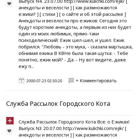
Выпуск N4. 23.07.00 http://www.kulichki.com/ejik/ [
анекдоты и веселости ] [ как размножаются
e:жики? ] [ стихи ] [ о сайте и об этой рассылке ]
Анекдоты и веселости про e:жиков: Сегодня это
будут короткие анекдоты, а первым из них будет
один из моих любимых, прямо-таки
психоделический: Ежик шел-шел, и ушел. Ежик
побрился. "Любовь - это мука, - сказала мартышка,
обнимая ежика В КВНе была такая шутка: - Тебе
понятно, ежик мой? - Да. - Ну вот видите, даже
ежу п...
+ Комментировать
2000-07-23 02:30:20
Служба Рассылок Городского Кота
Служба Рассылок Городского Кота Всe: о E:жиках!
Выпуск N3 20.07.00 http://www.kulichki.com/ejik/ [
анекдоты и веселости ] [ как размножаются