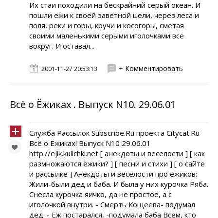
Их стаи походили на бескрайний серый океан. И
пошли ежи к своей заветной цели, через леса и
поля, реки и горы, кручи и косогоры, сметая
своими маленькими серыми иголочками все
вокруг. И оставал...
+ Комментировать
2001-11-27 20:53:13
Всё о Ёжиках . Выпуск N10. 29.06.01
Служба Рассылок Subscribe.Ru проекта Citycat.Ru
Всё о Ёжиках! Выпуск N10 29.06.01
http://ejik.kulichki.net [ анекдоты и веселости ] [ как
размножаются ёжики? ] [ песни и стихи ] [ о сайте
и рассылке ] Анекдоты и веселости про ёжиков:
Жили-были дед и баба. И была у них курочка Ряба.
Снесла курочка яичко, да не простое, а с
иголочкой внутри. - Смерть Кощеева- подумал
дед. - Еж постарался, -подумала баба Всем, кто