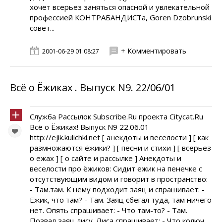
хочет всерьез заняться опасной и увлекательной
профессией КОНТРАБАНДИСТа, Goren Dzobrunski
совет...
+ Комментировать
2001-06-29 01:08:27
Всё о Ёжиках . Выпуск N9. 22/06/01
Служба Рассылок Subscribe.Ru проекта Citycat.Ru
Всё о Ёжиках! Выпуск N9 22.06.01
http://ejik.kulichki.net [ анекдоты и веселости ] [ как
размножаются ёжики? ] [ песни и стихи ] [ всерьез
о ежах ] [ о сайте и рассылке ] Анекдоты и
веселости про ёжиков: Сидит ежик на пенечке с
отсутствующим видом и говорит в пространство:
- Там.там. К нему подходит заяц и спрашивает: -
Ежик, что там? - Там. Заяц сбегал туда, там ничего
нет. Опять спрашивает: - Что там-то? - Там.
Позвал заяц лису. Лиса спрашивает: - Что,колюч...