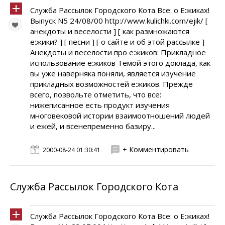
Служба Рассылок Городского Кота Всe: о E:жиках!
Выпуск N5 24/08/00 http://www.kulichki.com/ejik/ [
анекдоты и веселости ] [ как размножаются
e:жики? ] [ песни ] [ о сайте и об этой рассылке ]
Анекдоты и веселости про e:жиков: Прикладное
использование e:жиков Темой этого доклада, как
вы уже наверняка поняли, является изучение
прикладных возможностей e:жиков. Прежде
всего, позвольте отметить, что всe:
нижеписанное есть продукт изучения
многовековой истории взаимоотношений людей
и ежей, и всенепременно базиру...
+ Комментировать
2000-08-24 01:30:41
Служба Рассылок Городского Кота
Служба Рассылок Городского Кота Всe: о E:жиках!