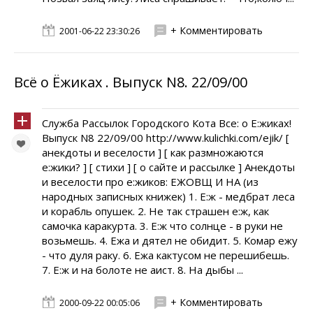
+ Комментировать
2001-06-22 23:30:26
Всё о Ёжиках . Выпуск N8. 22/09/00
Служба Рассылок Городского Кота Всe: о E:жиках!
Выпуск N8 22/09/00 http://www.kulichki.com/ejik/ [
анекдоты и веселости ] [ как размножаются
e:жики? ] [ стихи ] [ о сайте и рассылке ] Анекдоты
и веселости про e:жиков: ЕЖОВЩ И НА (из
народных записных книжек) 1. E:ж - медбрат леса
и корабль опушек. 2. Не так страшен e:ж, как
самочка каракурта. 3. E:ж что солнце - в руки не
возьмешь. 4. Ежа и дятел не обидит. 5. Комар ежу
- что дуля раку. 6. Ежа кактусом не перешибешь.
7. E:ж и на болоте не аист. 8. На дыбы ...
+ Комментировать
2000-09-22 00:05:06