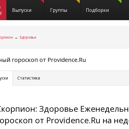
и
Выпуски
Группы
Подборки
y
→
орпион
Здоровье
ый гороскоп от Providence.Ru
уски
Статистика
Скорпион: Здоровье Еженедель
гороскоп от Providence.Ru на не