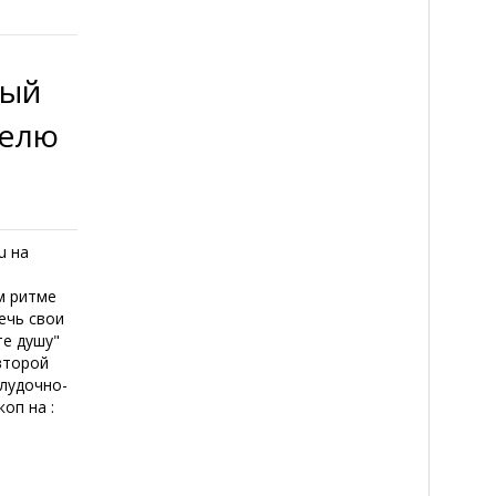
ный
делю
u на
м ритме
ечь свои
те душу"
второй
лудочно-
оп на :