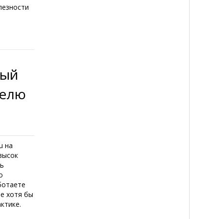
олезности
ный
делю
u на
 высок
дь
о
аботаете
те хотя бы
ктике.