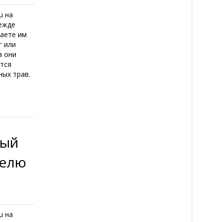
u на
режде
даете им
г или
а они
утся
ных трав.
ный
делю
u на