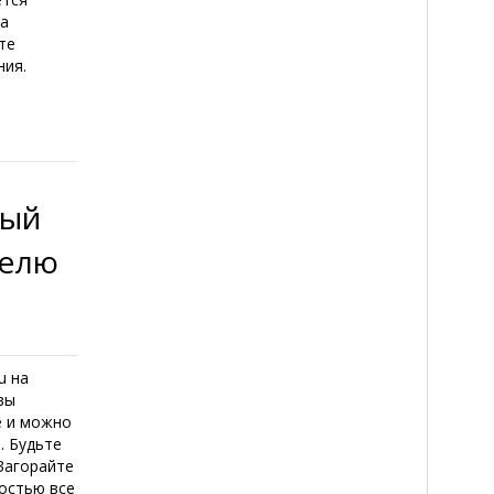
на
те
ния.
ный
делю
u на
вы
е и можно
. Будьте
 Загорайте
достью все