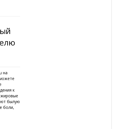
ный
делю
u на
 можете
е
дения к
, жировые
ают былую
е боли,
е