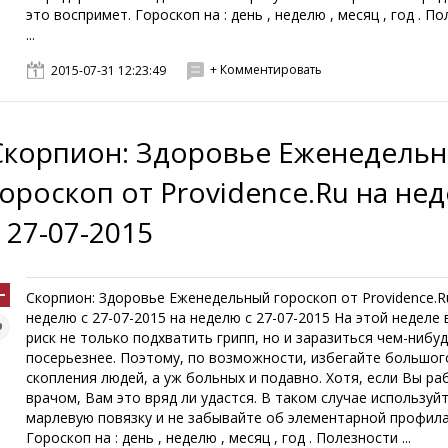
это воспримет. Гороскоп на : день , неделю , месяц , год . П
...
+ Комментировать
2015-07-31 12:23:49
Скорпион: Здоровье Еженедель
гороскоп от Providence.Ru на не
с 27-07-2015
Скорпион: Здоровье Еженедельный гороскоп от Providence.R
неделю с 27-07-2015 на неделю с 27-07-2015 На этой неделе
риск не только подхватить грипп, но и заразиться чем-нибу
посерьезнее. Поэтому, по возможности, избегайте большог
скопления людей, а уж больных и подавно. Хотя, если Вы р
врачом, Вам это вряд ли удастся. В таком случае используй
марлевую повязку и не забывайте об элементарной профила
Гороскоп на : день , неделю , месяц , год . Полезности ...