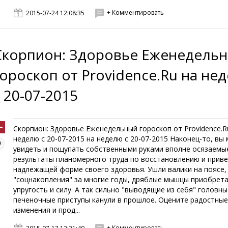
+ Комментировать
2015-07-24 12:08:35
Скорпион: Здоровье Еженедель
гороскоп от Providence.Ru на не
с 20-07-2015
Скорпион: Здоровье Еженедельный гороскоп от Providence.R
неделю с 20-07-2015 на неделю с 20-07-2015 Наконец-то, вы
увидеть и пощупать собственными руками вполне осязаемы
результаты планомерного труда по восстановлению и приве
надлежащей форме своего здоровья. Ушли валики на поясе
"соцнакопления" за многие годы, дряблые мышцы приобрет
упругость и силу. А так сильно "выводящие из себя" головны
печеночные приступы канули в прошлое. Оцените радостны
изменения и прод...
+ Комментировать