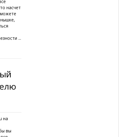
все
что насчет
 можете
лнышке,
ться
езности ...
ный
делю
u на
 бы вы
ется