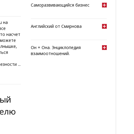
Саморазвивающийся бизнес
u на
Английский от Смирнова
все
что насчет
 можете
олнышке,
Он + Она. Энциклопедия
ться
взаимоотношений.
езности ...
ный
делю