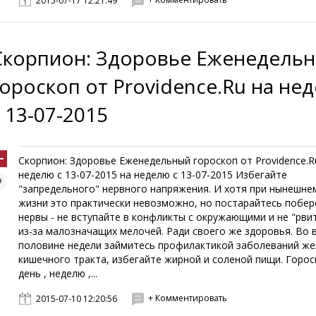
2015-07-17 12:21:49
Скорпион: Здоровье Еженедель
гороскоп от Providence.Ru на не
с 13-07-2015
Скорпион: Здоровье Еженедельный гороскоп от Providence.R
неделю с 13-07-2015 на неделю с 13-07-2015 Избегайте
"запредельного" нервного напряжения. И хотя при нынешне
жизни это практически невозможно, но постарайтесь побер
нервы - не вступайте в конфликты с окружающими и не "рви
из-за малозначащих мелочей. Ради своего же здоровья. Во 
половине недели займитесь профилактикой заболеваний же
кишечного тракта, избегайте жирной и соленой пищи. Гороск
день , неделю ,...
+ Комментировать
2015-07-10 12:20:56