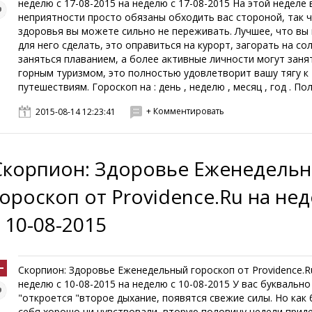
неделю с 17-08-2015 на неделю с 17-08-2015 На этой неделе 
неприятности просто обязаны обходить вас стороной, так 
здоровья вы можете сильно не переживать. Лучшее, что вы
для него сделать, это оправиться на курорт, загорать на со
заняться плаванием, а более активные личности могут заня
горным туризмом, это полностью удовлетворит вашу тягу к
путешествиям. Гороскоп на : день , неделю , месяц , год . Пол
+ Комментировать
2015-08-14 12:23:41
Скорпион: Здоровье Еженедель
гороскоп от Providence.Ru на не
с 10-08-2015
Скорпион: Здоровье Еженедельный гороскоп от Providence.R
неделю с 10-08-2015 на неделю с 10-08-2015 У вас буквально
"откроется "второе дыхание, появятся свежие силы. Но как
себя хорошо ни чувствовали, вторую половину недели прид