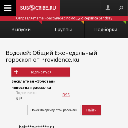
Отправляет email-рассылки с помощью сервиса
Sendsay
Выпуски
Группы
Подборки
Водолей: Общий Еженедельный
гороскоп от Providence.Ru
Подписаться
Бесплатная «Золотая»
новостная рассылка
Подписчиков
RSS
615
hel***@c*****.ru