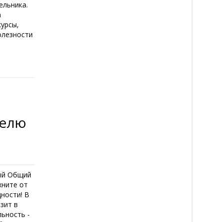
ельника.
а
курсы,
Полезности
делю
ный Общий
хните от
ности! В
зит в
ьность -