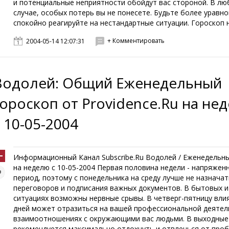
и потенциальные неприятности обойдут вас стороной. В л
случае, особых потерь вы не понесете. Будьте более уравн
спокойно реагируйте на нестандартные ситуации. Гороскоп на 
+ Комментировать
2004-05-14 12:07:31
Водолей: Общий Еженедельный
гороскоп от Providence.Ru на не
с 10-05-2004
Информационный Канал Subscribe.Ru Водолей / Еженедель
на неделю с 10-05-2004 Первая половина недели - напряжен
период, поэтому с понедельника на среду лучше не назначат
переговоров и подписания важных документов. В бытовых 
ситуациях возможны нервные срывы. В четверг-пятницу вли
дней может отразиться на вашей профессиональной деятел
взаимоотношениях с окружающими вас людьми. В выходные
рекомендуется максимально отдохнуть и отвлечься от проб