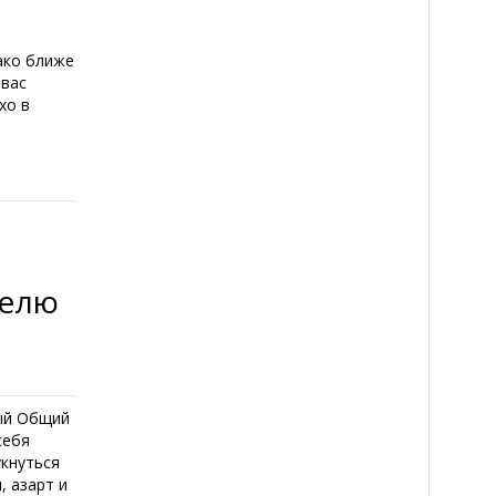
нако ближе
 вас
хо в
делю
ный Общий
себя
укнуться
, азарт и