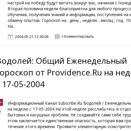
настрой на победу будут витать вокруг вас, начиная с понед
Вторая половина недели благоприятна для любого процесс
обучения, получения знаний и информации, поступления на 
обмену опытом. Гороскоп на : день , неделю , месяц , год . 
На...
+ Комментировать
2004-05-21 12:49:08
Водолей: Общий Еженедельный
гороскоп от Providence.Ru на не
с 17-05-2004
Информационный Канал Subscribe.Ru Водолей / Еженедель
на неделю с 17-05-2004 На этой неделе расслабьтесь и отдо
бытовых и насущных проблем. Не создавайте сами себе труд
этом заключается единственная опасность, которая вам гро
течение этого времени. Проявите элементарную осмотрител