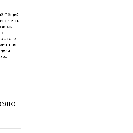
ный Общий
реполнять
озволит
ко
го этого
приятная
едели
р...
делю