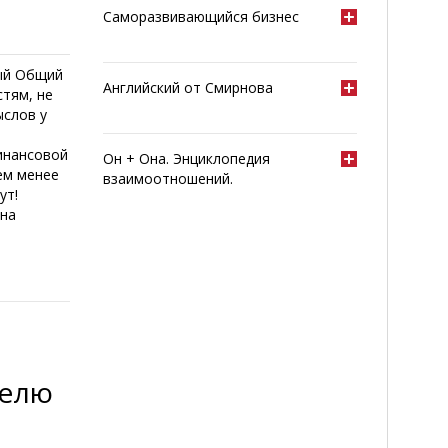
Саморазвивающийся бизнес
ный Общий
Английский от Смирнова
стям, не
ыслов у
финансовой
Он + Она. Энциклопедия
тем менее
взаимоотношений.
ут!
 на
делю