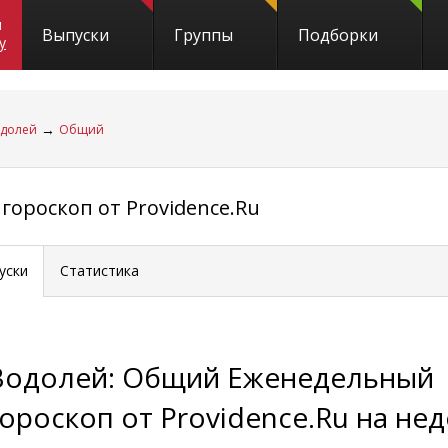
и
Выпуски
Группы
Подборки
y
→
долей
Общий
ороскоп от Providence.Ru
уски
Статистика
Водолей: Общий Еженедельный
гороскоп от Providence.Ru на не