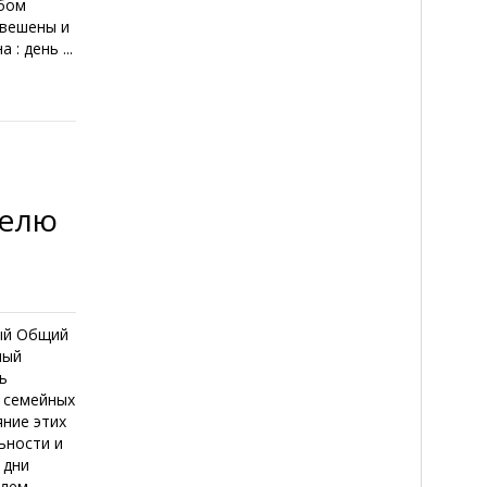
юбом
овешены и
: день ...
делю
ный Общий
ный
ь
и семейных
яние этих
ьности и
 дни
лем,