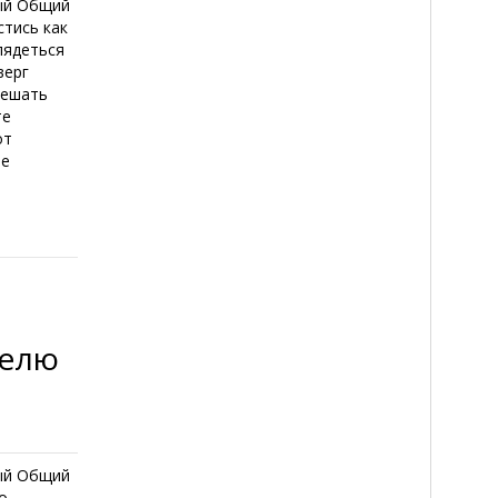
ный Общий
стись как
лядеться
верг
решать
те
от
ые
делю
ный Общий
о