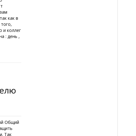
ит
 вам
так как в
 того,
о и коллег
а : день ,
делю
ный Общий
тащить
и. Так