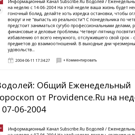
Информационный Канал Subscribe.Ru Водолей / Еженедель
на неделю с 14-06-2004 На этой неделе ваша жизнь будет не
гоночный болид, делайте хоть изредка остановки, чтобы ог
вокруг и не "выпасть из реальности"! С понедельника по чет
предстоит заниматься сугубо профессиональными делами, 
финансовые и деловые проблемы. Четверг-пятницу посвяти
избавлению от всего ненужного, отслужившего свой срок - 
предметов до взаимоотношений. В выходные дни чрезмерн
удовольств...
+ Комментировать
2004-06-11 17:34:27
Водолей: Общий Еженедельный
гороскоп от Providence.Ru на не
с 07-06-2004
Информационный Канал Subscribe.Ru Водолей / Еженедель
на неделю с 07-06-2004 На этой неделе доходы, сравнимые п