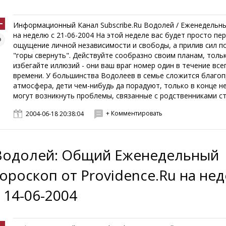
Информационный Канал Subscribe.Ru Водолей / Еженедель
на неделю с 21-06-2004 На этой неделе вас будет просто пе
ощущение личной независимости и свободы, а прилив сил п
"горы свернуть". Действуйте сообразно своим планам, толь
избегайте иллюзий - они ваш враг номер один в течение все
времени. У большинства Водолеев в семье сложится благо
атмосфера, дети чем-нибудь да порадуют, только в конце н
могут возникнуть проблемы, связанные с родственниками ста
+ Комментировать
2004-06-18 20:38:04
Водолей: Общий Еженедельный
гороскоп от Providence.Ru на не
с 14-06-2004