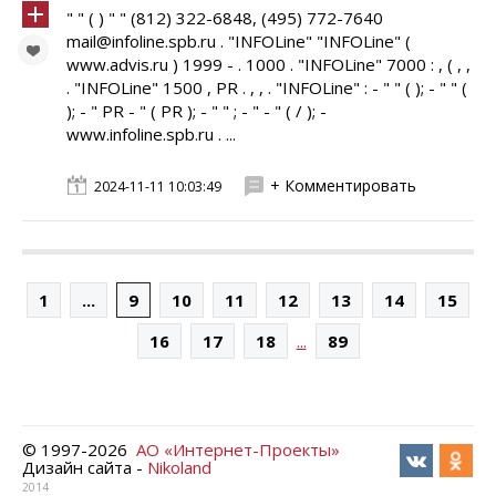
" " ( ) " " (812) 322-6848, (495) 772-7640
mail@infoline.spb.ru . "INFOLine" "INFOLine" (
www.advis.ru ) 1999 - . 1000 . "INFOLine" 7000 : , ( , ,
. "INFOLine" 1500 , PR . , , . "INFOLine" : - " " ( ); - " " (
); - " PR - " ( PR ); - " " ; - " - " ( / ); -
www.infoline.spb.ru . ...
+ Комментировать
2024-11-11 10:03:49
1
...
9
10
11
12
13
14
15
...
16
17
18
89
© 1997-
2026
АО «Интернет-Проекты»
Дизайн сайта -
Nikoland
2014