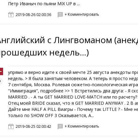
Петр Иваныч по пьяни MIX UP в ...
+ Комментировать
2019-08-26 02:00:36
Английский с Лингвоманом (ане
прошедших недель...)
упрямо и верно идите к своей мечте 25 августа анекдоты п
недель. > Я была занятым человеком. А теперь я просто недо
7 сентября, Москва. Ролевая cюжетно-психологическая игр
"Иммиграция", подробнее >> 1 Встретились два друга: - Я ск
MARRIED . - А ты GET MARRIED LOVE-MATCH или по расчету? 
Отец моей BRIDE сказал, что я GET MARRIED ANYWAY . 2 В ап
Дайте мне HALF A PILL Виагры - Почему так LITTLE ? - Мне не
только по SHOW OFF 3 Оказывается, A...
+ Комментировать
2019-08-25 02:00:42