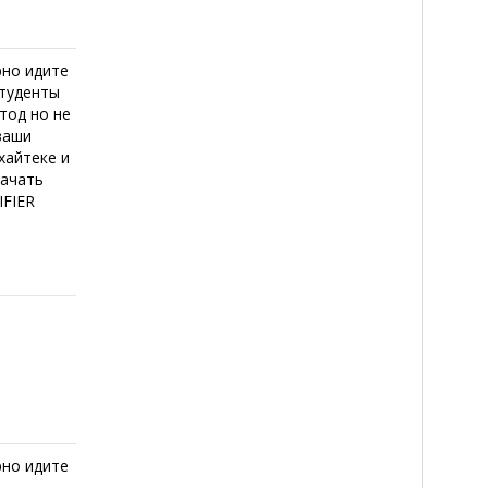
рно идите
студенты
тод но не
ваши
хайтеке и
начать
IFIER
рно идите