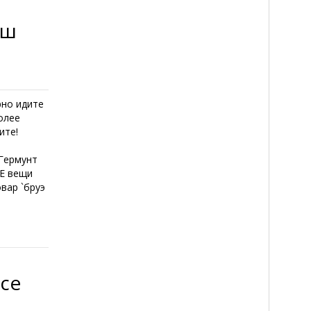
ош
рно идите
более
ите!
 Гермунт
ME вещи
вар `бруэ
все