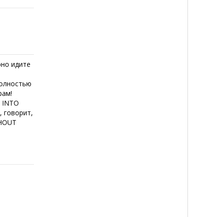
рно идите
полностью
рам!
K INTO
, говорит,
THOUT