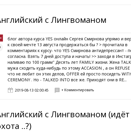
Английский с Лингвоманом
блог автора курса YES онлайн Сергея Смирнова упрямо и ве
к своей мечте 13 августа продержаться бы ? > прочитала в
комментариях к курсу- что YES Смирновa антидепрессант - 
согласна. Взять 7 дней доступа и начать! >> заходи в Инстаг
наливаю по 100 грамм" Десять лет FAMILY жизни. Жена TAL
мужа сходить куда-нибудь по этому ACCASION , а он REFUSE 
что не любит он этих делов, OFFER ей просто посидеть WI
CEREMONY . Но - TALKED INTO все же. Приходят они в RE...
+ Комментировать
2019-08-13 02:00:45
Английский с Лингвоманом (идёт
хота ..?)