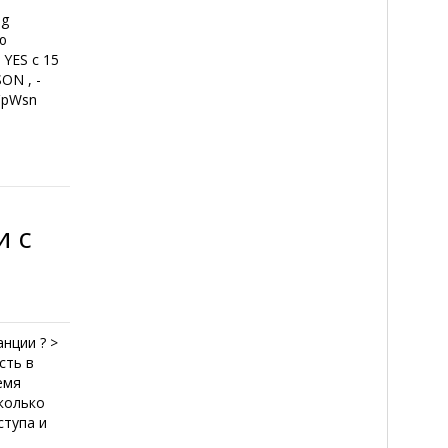
ng
ю
 YES с 15
ON , -
z`pWsn
и с
анции ? >
сть в
емя
колько
ступа и