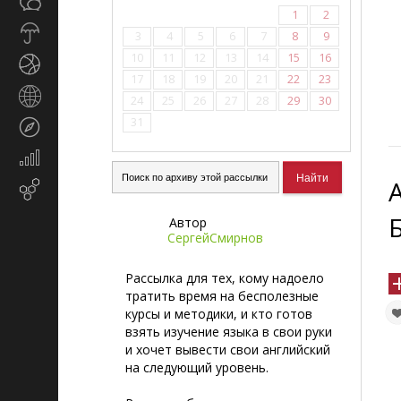
Общество
СМИ
1
2
Прогноз
3
4
5
6
7
8
9
погоды
10
11
12
13
14
15
16
Спорт
17
18
19
20
21
22
23
Страны
24
25
26
27
28
29
30
и
31
Туризм
регионы
Экономика
и
Email-
финансы
маркетинг
Б
Автор
СергейСмирнов
Рассылка для тех, кому надоело
тратить время на бесполезные
курсы и методики, и кто готов
взять изучение языка в свои руки
и хочет вывести свои английский
на следующий уровень.