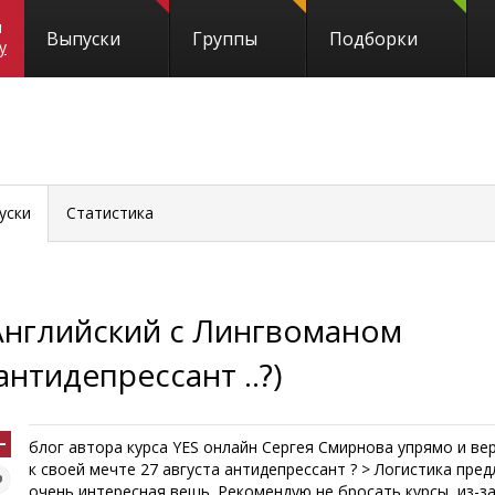
и
Выпуски
Группы
Подборки
y
уски
Статистика
Английский с Лингвоманом
антидепрессант ..?)
блог автора курса YES онлайн Сергея Смирнова упрямо и ве
к своей мечте 27 августа антидепрессант ? > Логистика пре
очень интересная вещь. Рекомендую не бросать курсы, из-за