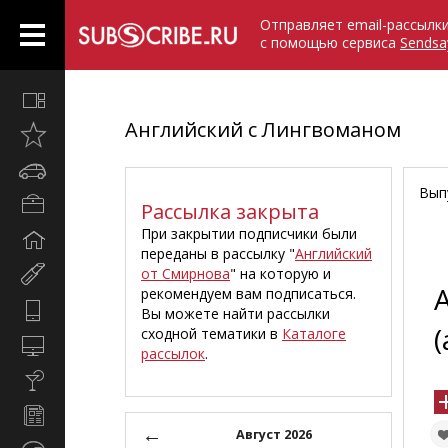
Отправляет email-рассылк
с помощью сервиса
Sendsa
Все
вместе
Английский с Лингвоманом
Открыто
недавно
Автомобили
Вып
Бизнес
Рассылка закрыта
и
При закрытии подписчики были
Дом
карьера
переданы в рассылку "
Английский
и
от Смирнова
" на которую и
Мир
семья
рекомендуем вам подписаться.
женщины
Hi-
Вы можете найти рассылки
Tech
(
сходной тематики в
Каталоге
Компьютеры
рассылок
.
и
Культура,
интернет
стиль
Новости
жизни
←
и
Август 2026