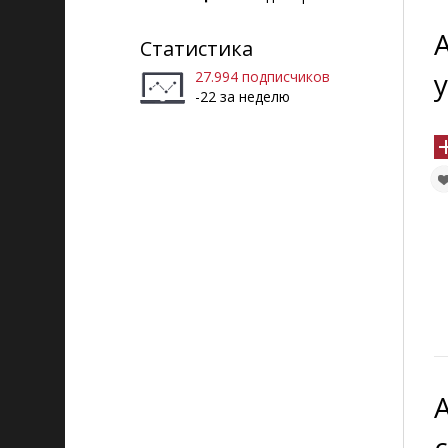
Статистика
у
27.994 подписчиков
-22 за неделю
с