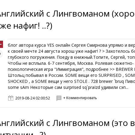
Английский с Лингвоманом (хор
же нафиг! ..?)
блог автора курса YES онлайн Сергея Смирнова упрямо и ве
к своей мечте 24 августа хорош уже нафиг! ? > Захотелось 
глубокого погружения. Поеду в книжный.Топите, Сергей, топ
Чтобы не всплыла. 6-7 сентября, Москва. Ролевая cюжетно-
психологическая игра "Иммиграция", подробнее >> BREWER
Штольц побывал в России. SOME вещи его SURPRISED , SO
SHOCKED , а SOME вещи у него STOLE . 728 brewer `bruq Пиво
some sAm Некоторые сам surprised sq`praIzd удивили сэп...
+ Комментировать
2019-08-24 02:00:52
Английский с Лингвоманом (это 
итуации ..?)