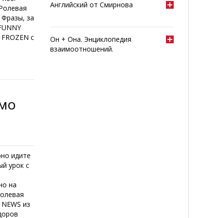
Английский от Смирнова
 Ролевая
 Фразы, за
 FUNNY
а FROZEN с
Он + Она. Энциклопедия
взаимоотношений.
ьмо
рно идите
ый урок с
но на
Ролевая
> NEWS из
доров