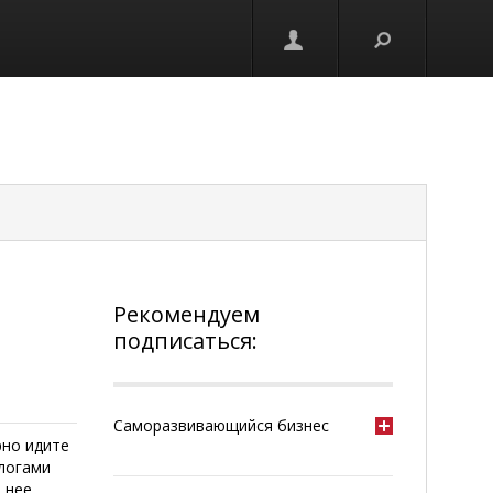
Рекомендуем
подписаться:
Саморазвивающийся бизнес
рно идите
длогами
 нее.