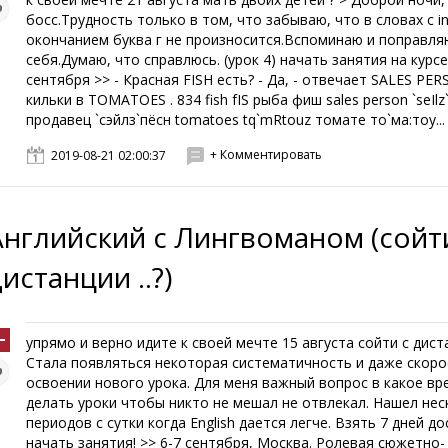
босс.Трудность только в том, что забываю, что в словах с i
окончанием буква г не произносится.Вспоминаю и поправля
себя.Думаю, что справлюсь. (урок 4) начать занятия на курсе
сентября >> - Красная FISH есть? - Да, - отвечает SALES PERS
кильки в TOMATOES . 834 fish fIS рыба фиш sales person `seIl
продавец `сэйлз`пёсн tomatoes tq`mRtouz томате то`ма:тоу...
+ Комментировать
2019-08-21 02:00:37
Английский с Лингвоманом (сойт
истанции ..?)
упрямо и верно идите к своей мечте 15 августа сойти с дист
Стала появляться некоторая систематичность и даже скоро
освоении нового урока. Для меня важный вопрос в какое вр
делать уроки чтобы никто не мешал не отвлекал. Нашел нес
периодов с сутки когда English дается легче. Взять 7 дней до
начать занятия! >> 6-7 сентября, Москва. Ролевая cюжетно-