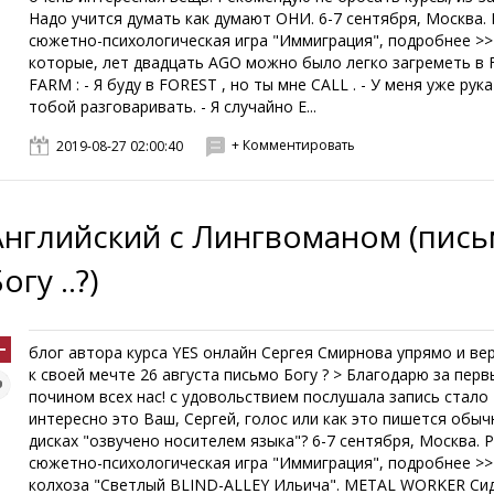
Надо учится думать как думают ОНИ. 6-7 сентября, Москва.
cюжетно-психологическая игра "Иммиграция", подробнее >>
которые, лет двадцать AGO можно было легко загреметь в
FARM : - Я буду в FOREST , но ты мне CALL . - У меня уже рук
тобой разговаривать. - Я случайно E...
+ Комментировать
2019-08-27 02:00:40
Английский с Лингвоманом (пис
огу ..?)
блог автора курса YES онлайн Сергея Смирнова упрямо и ве
к своей мечте 26 августа письмо Богу ? > Благодарю за перв
почином всех нас! с удовольствием послушала запись стало
интересно это Ваш, Сергей, голос или как это пишется обыч
дисках "озвучено носителем языка"? 6-7 сентября, Москва. 
cюжетно-психологическая игра "Иммиграция", подробнее >
колхоза "Светлый BLIND-ALLEY Ильича". METAL WORKER Си