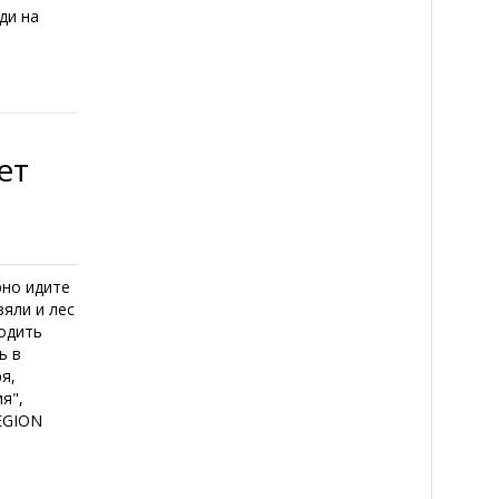
ди на
ет
рно идите
зяли и лес
водить
ь в
я,
я",
REGION