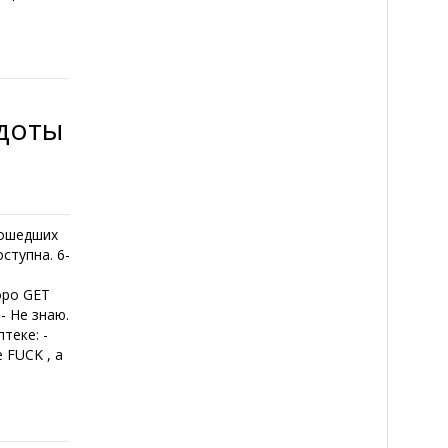
кдоты
рошедших
ступна. 6-
а
оро GET
- Не знаю.
теке: -
 FUCK , а