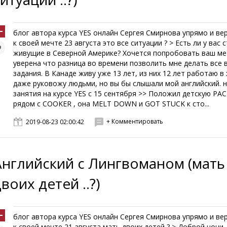
блог автора курса YES онлайн Сергея Смирнова упрямо и ве
к своей мечте 23 августа это все ситуации ? > Есть ли у вас 
живущие в Северной Америке? Хочется попробовать ваш ме
уверена что разница во времени позволить мне делать все 
задания. В Канаде живу уже 13 лет, из них 12 лет работаю в 
даже руковожу людьми, но вы бы слышали мой английский. 
занятия на курсе YES с 15 сентября >> Положил детскую PAC
рядом с COOKER , она MELT DOWN и GOT STUCK к сто...
+ Комментировать
2019-08-23 02:00:42
Английский с Лингвоманом (мать
воих детей ..?)
блог автора курса YES онлайн Сергея Смирнова упрямо и ве
к своей мечте 21 августа мать двоих детей ? > Доброй ночи,